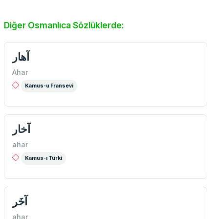
Diğer Osmanlıca Sözlüklerde:
آهار
Ahar
Kamus-u Fransevi
آخار
ahar
Kamus-ı Türki
آخَر
ahar