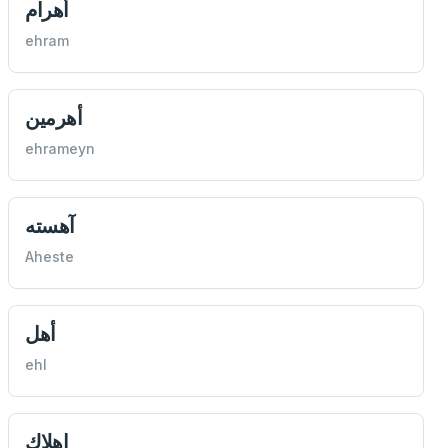
أهرام
ehram
أهرمین
ehrameyn
آهسته
Aheste
أهل
ehl
إهلاك