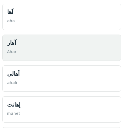
آها
aha
آهار
Ahar
أهالی
ahali
إهانت
ihanet