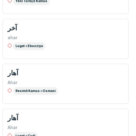
Yeni Türkçe Kamus
آخر
ahar
Lugat-ı Ebuzziya
آهار
Ahar
Resimli Kamus-ı Osmani
آهار
Ahar
Lugat-ı Cudi