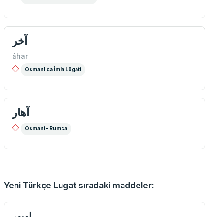
آخر
âhar
Osmanlıca İmla Lügati
آهار
Osmani - Rumca
Yeni Türkçe Lugat sıradaki maddeler:
اويور