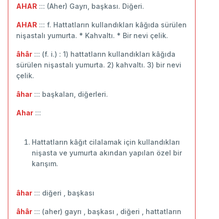
AHAR
::: (Aher) Gayrı, başkası. Diğeri.
AHAR
::: f. Hattatların kullandıkları kâğıda sürülen
nişastalı yumurta. * Kahvaltı. * Bir nevi çelik.
âhâr
::: (f. i.) : 1) hattatların kullandıkları kâğıda
sürülen nişastalı yumurta. 2) kahvaltı. 3) bir nevi
çelik.
âhar
::: başkaları, diğerleri.
Ahar
:::
Hattatların kâğıt cilalamak için kullandıkları
nişasta ve yumurta akından yapılan özel bir
karışım.
âhar
::: diğeri , başkası
âhâr
::: (aher) gayrı , başkası , diğeri , hattatların