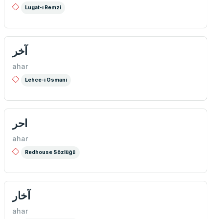
Lugat-ı Remzi
آخر
ahar
Lehce-i Osmani
احر
ahar
Redhouse Sözlüğü
آخار
ahar