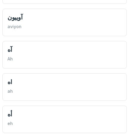
آويیون
aviyon
آه
Ah
اه
ah
أه
eh