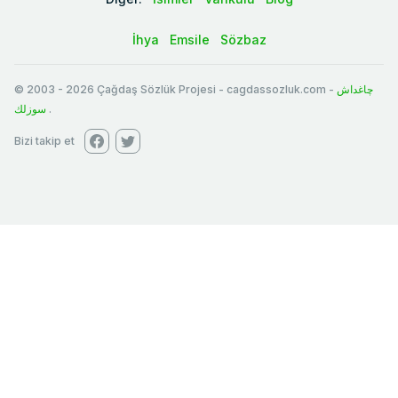
İhya
Emsile
Sözbaz
© 2003
-
2026
Çağdaş Sözlük Projesi - cagdassozluk.com -
چاغداش
سوزلك
.
Bizi takip et