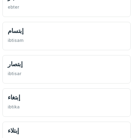
ebter
إبتسام
ibtisam
إبتصار
ibtisar
إبتغاء
ibtika
إبتلاء