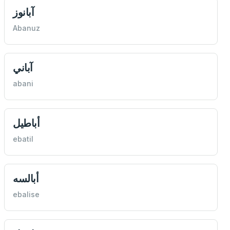
آبانوز
Abanuz
آباني
abani
أباطیل
ebatil
أبالسه
ebalise