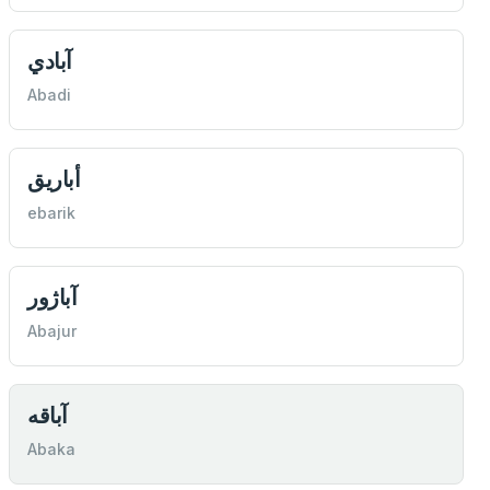
آبادي
Abadi
أباريق
ebarik
آباژور
Abajur
آباقه
Abaka