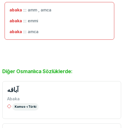
abaka
::: amm , amca
abaka
::: emmi
abaka
::: amca
Diğer Osmanlıca Sözlüklerde:
Abaka
Kamus-ı Türki