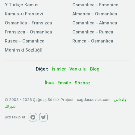
Y.Türkçe Kamus
Osmanlıca - Ermenice
Kamus-u Fransevi
Almanca - Osmanlıca
Osmanlica - Fransızca
Osmanlıca - Almanca
Fransızca - Osmanlıca
Osmanlıca - Rumca
Rusca - Osmanlıca
Rumca - Osmanlıca
Meninski Sözlüğü
Diğer:
İsimler
Vankulu
Blog
İhya
Emsile
Sözbaz
© 2003
-
2026
Çağdaş Sözlük Projesi - cagdassozluk.com -
چاغداش
سوزلك
.
Bizi takip et