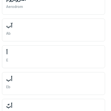
Aerodrom
آب
Ab
أ
E
أب
Eb
أبّ