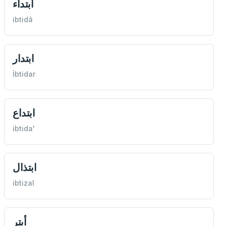
ابتداء
ibtidâ
ابتدار
İbtidar
ابتداع
ibtida'
ابتذال
ibtizal
أبتر