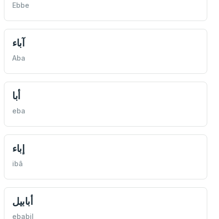
Ebbe
آباء
Aba
أبا
eba
إباء
ibâ
أبابيل
ebabil