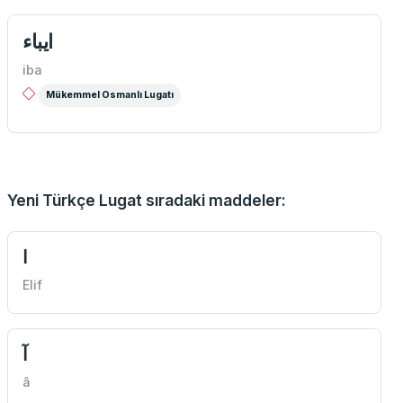
ایباء
iba
Mükemmel Osmanlı Lugatı
Yeni Türkçe Lugat sıradaki maddeler:
ا
Elif
آ
â