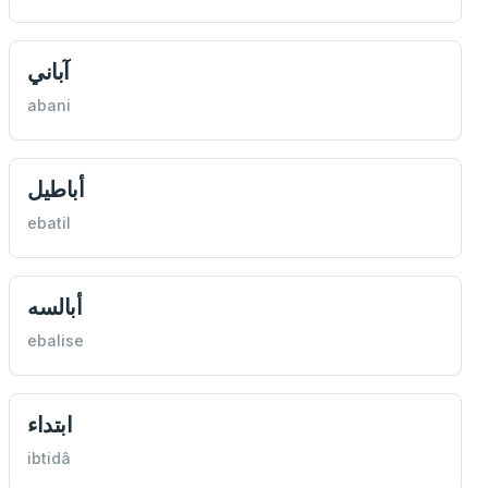
آباني
abani
أباطیل
ebatil
أبالسه
ebalise
ابتداء
ibtidâ