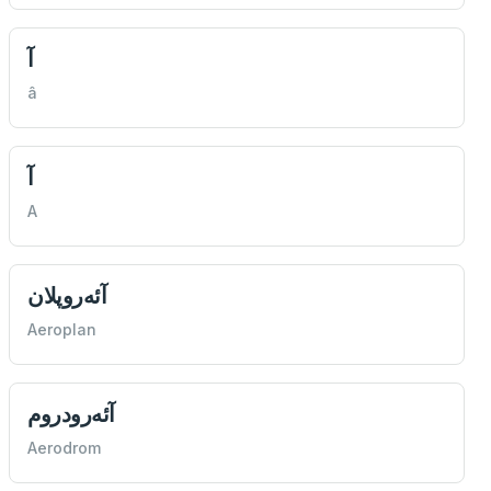
آ
â
آ
A
آئه‌روپلان
Aeroplan
آئه‌رودروم
Aerodrom