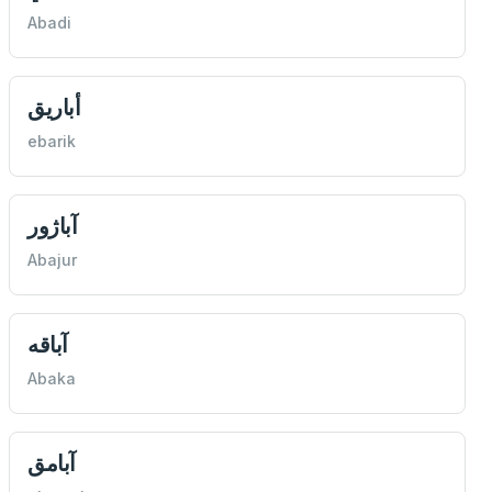
Abadi
أباريق
ebarik
آباژور
Abajur
آباقه
Abaka
آبامق