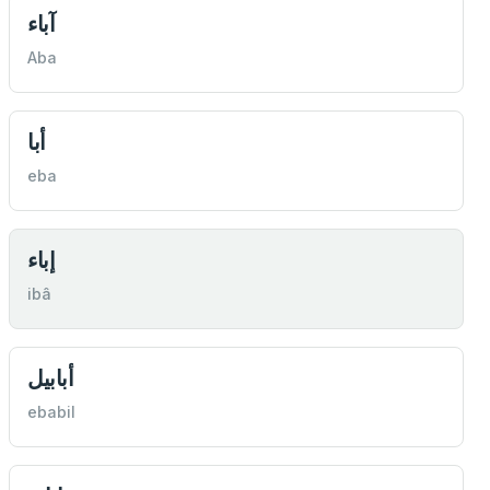
آباء
Aba
أبا
eba
إباء
ibâ
أبابيل
ebabil