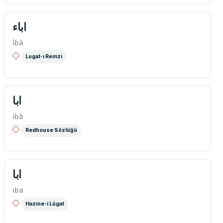
اباء
İbâ
Lugat-ı Remzi
ابا
ibâ
Redhouse Sözlüğü
ابا
iba
Hazine-i Lûgat