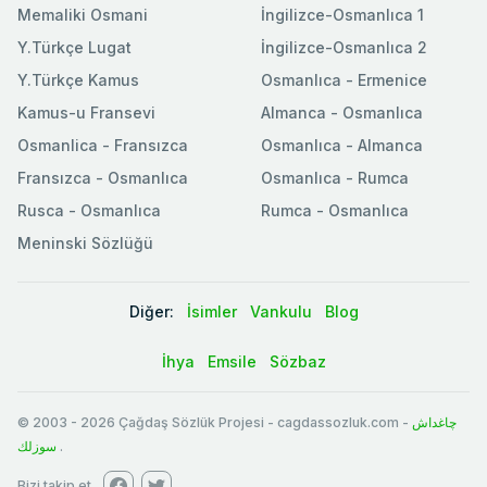
Memaliki Osmani
İngilizce-Osmanlıca 1
Y.Türkçe Lugat
İngilizce-Osmanlıca 2
Y.Türkçe Kamus
Osmanlıca - Ermenice
Kamus-u Fransevi
Almanca - Osmanlıca
Osmanlica - Fransızca
Osmanlıca - Almanca
Fransızca - Osmanlıca
Osmanlıca - Rumca
Rusca - Osmanlıca
Rumca - Osmanlıca
Meninski Sözlüğü
Diğer:
İsimler
Vankulu
Blog
İhya
Emsile
Sözbaz
© 2003
-
2026
Çağdaş Sözlük Projesi - cagdassozluk.com -
چاغداش
سوزلك
.
Bizi takip et