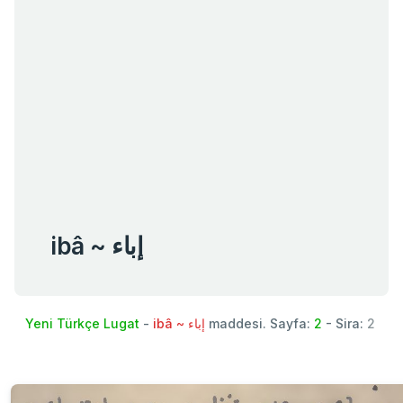
ibâ ~ إباء
Yeni Türkçe Lugat
-
ibâ ~ إباء
maddesi. Sayfa:
2
- Sira:
2