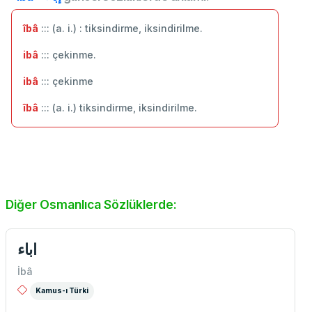
îbâ
::: (a. i.) : tiksindirme, iksindirilme.
ibâ
::: çekinme.
ibâ
::: çekinme
îbâ
::: (a. i.) tiksindirme, iksindirilme.
Diğer Osmanlıca Sözlüklerde:
اباء
İbâ
Kamus-ı Türki