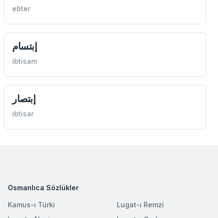
ebter
إبتسام
ibtisam
إبتصار
ibtisar
Osmanlıca Sözlükler
Kamus-ı Türki
Lugat-ı Remzi