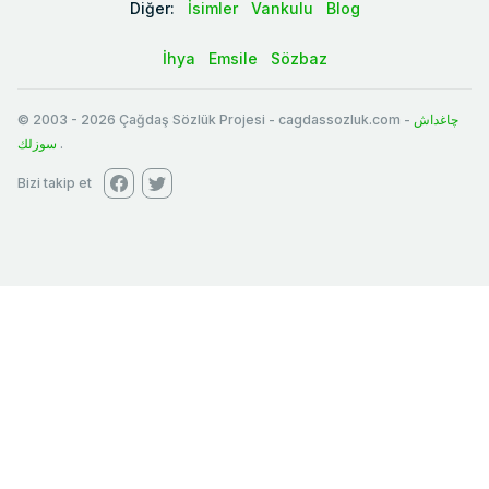
Diğer:
İsimler
Vankulu
Blog
İhya
Emsile
Sözbaz
© 2003
-
2026
Çağdaş Sözlük Projesi - cagdassozluk.com -
چاغداش
سوزلك
.
Bizi takip et