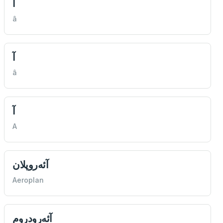
آ
â
آ
â
آ
A
آئه‌روپلان
Aeroplan
آئه‌رودروم