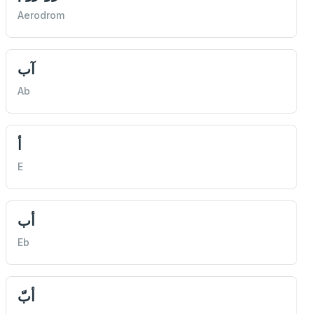
Aerodrom
آب
Ab
أ
E
أب
Eb
أبّ