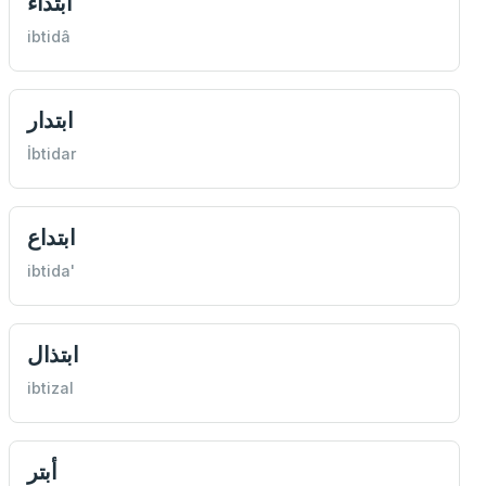
ابتداء
ibtidâ
ابتدار
İbtidar
ابتداع
ibtida'
ابتذال
ibtizal
أبتر