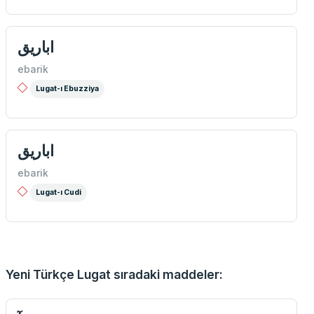
اباریق
ebarik
Lugat-ı Ebuzziya
اباریق
ebarik
Lugat-ı Cudi
Yeni Türkçe Lugat sıradaki maddeler: