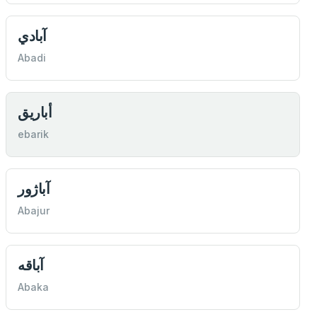
آبادي
Abadi
أباريق
ebarik
آباژور
Abajur
آباقه
Abaka