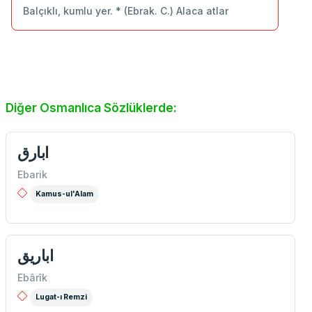
Balçıklı, kumlu yer. * (Ebrak. C.) Alaca atlar
Diğer Osmanlıca Sözlüklerde:
ابارق
Ebarik
Kamus-ul'Alam
اباريق
Ebârîk
Lugat-ı Remzi