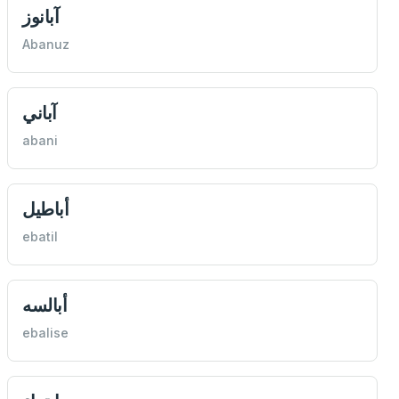
آبانوز
Abanuz
آباني
abani
أباطیل
ebatil
أبالسه
ebalise