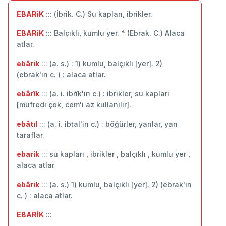
EBARiK
::: (İbrik. C.) Su kapları, ibrikler.
EBARiK
::: Balçıklı, kumlu yer. * (Ebrak. C.) Alaca
atlar.
ebârik
::: (a. s.) : 1) kumlu, balçıklı [yer]. 2)
(ebrak'ın c. ) : alaca atlar.
ebârîk
::: (a. i. ibrîk'ın c.) : ibrikler, su kapları
[müfredi çok, cem'i az kullanılır].
ebâtıl
::: (a. i. ibtal'in c.) : böğürler, yanlar, yan
taraflar.
ebarik
::: su kapları , ibrikler , balçıklı , kumlu yer ,
alaca atlar
ebârik
::: (a. s.) 1) kumlu, balçıklı [yer]. 2) (ebrak'ın
c. ) : alaca atlar.
EBARİK
:::