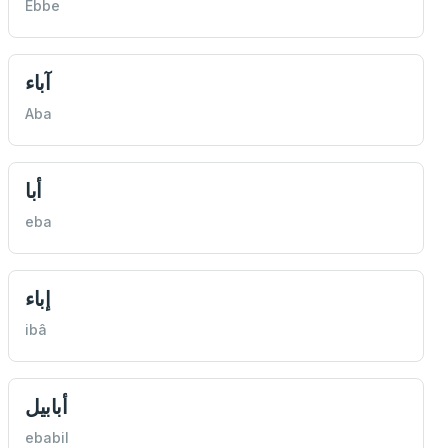
Ebbe
آباء
Aba
أبا
eba
إباء
ibâ
أبابيل
ebabil