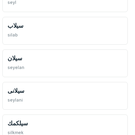
seyl
سيلاب
silab
سيلان
seyelan
سيلانی
seylani
سيلكمك
silkmek