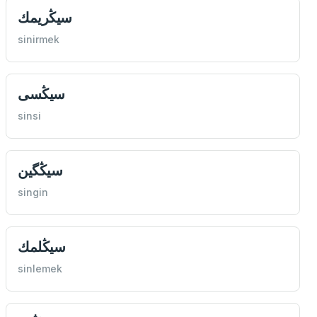
سيڭريمك
sinirmek
سيڭسی
sinsi
سيڭگین
singin
سيڭلمك
sinlemek