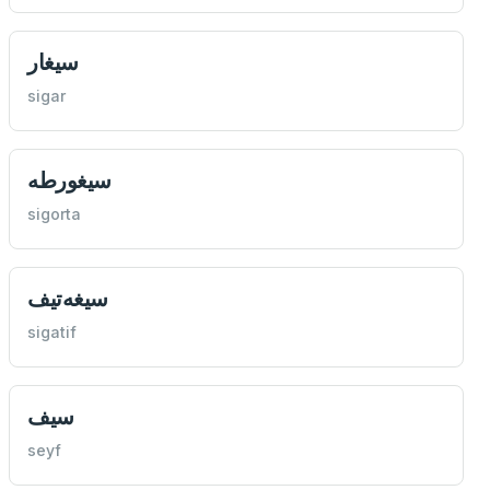
سيغار
sigar
سيغورطه
sigorta
سيغه‌تيف
sigatif
سيف
seyf