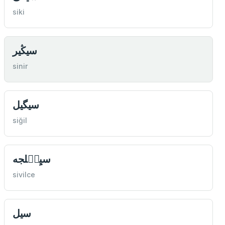
siki
سيڭیر
sinir
سيگيل
siğil
سيِیٖلجه
sivilce
سيل