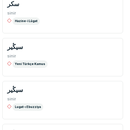
سكر
sinir
Hazine-i Lûgat
سیڭیر
sinir
Yeni Türkçe Kamus
سیڭیر
sinir
Lugat-ı Ebuzziya