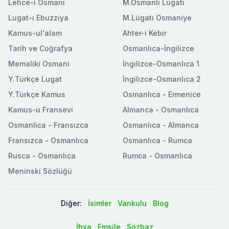
Lehce-i Osmani
M.Osmanlı Lugatı
Lugat-ı Ebuzziya
M.Lügatı Osmaniye
Kamus-ul'alam
Ahter-i Kebir
Tarih ve Coğrafya
Osmanlıca-İngilizce
Memaliki Osmani
İngilizce-Osmanlıca 1
Y.Türkçe Lugat
İngilizce-Osmanlıca 2
Y.Türkçe Kamus
Osmanlıca - Ermenice
Kamus-u Fransevi
Almanca - Osmanlıca
Osmanlica - Fransızca
Osmanlıca - Almanca
Fransızca - Osmanlıca
Osmanlıca - Rumca
Rusca - Osmanlıca
Rumca - Osmanlıca
Meninski Sözlüğü
Diğer:
İsimler
Vankulu
Blog
İhya
Emsile
Sözbaz