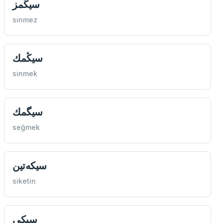
سيڭمز
sinmez
سيڭمك
sinmek
سيگمك
seğmek
سيكه‌تین
siketin
‌سیكی