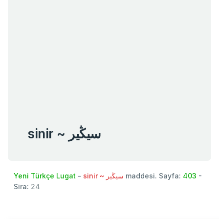
sinir ~ سيڭیر
Yeni Türkçe Lugat
-
sinir ~ سيڭیر
maddesi. Sayfa:
403
-
Sira:
24