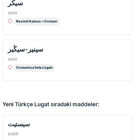
سیكر
sinir
Resimli Kamus-ı Osmani
سینیر-سیڭیر
sinir
Osmanlıca İmla Lügati
Yeni Türkçe Lugat sıradaki maddeler:
سيستيت
sistit