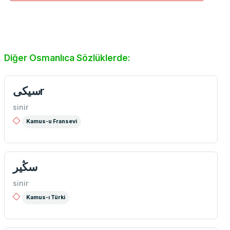
Diğer Osmanlıca Sözlüklerde:
سیكیr
sinir
Kamus-u Fransevi
سڭیر
sinir
Kamus-ı Türki