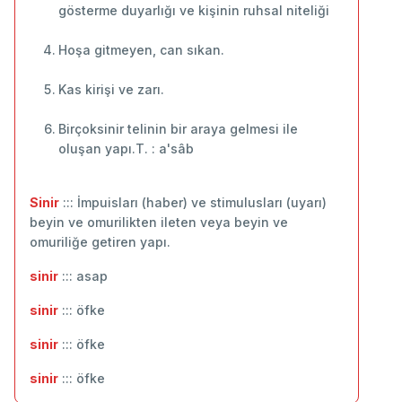
gösterme duyarlığı ve kişinin ruhsal niteliği
Hoşa gitmeyen, can sıkan.
Kas kirişi ve zarı.
Birçoksinir telinin bir araya gelmesi ile
oluşan yapı.T. : a'sâb
Sinir
::: İmpuisları (haber) ve stimulusları (uyarı)
beyin ve omurilikten ileten veya beyin ve
omuriliğe getiren yapı.
sinir
::: asap
sinir
::: öfke
sinir
::: öfke
sinir
::: öfke