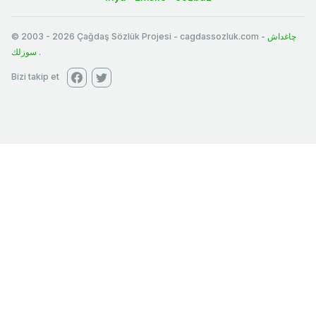
© 2003
-
2026
Çağdaş Sözlük Projesi - cagdassozluk.com -
چاغداش
سوزلك
.
Bizi takip et