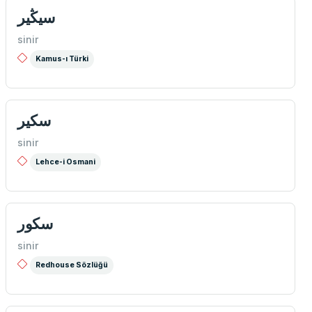
سيڭير
sinir
Kamus-ı Türki
سكير
sinir
Lehce-i Osmani
سكور
sinir
Redhouse Sözlüğü