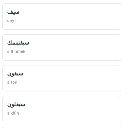
سيف
seyf
سيفتينمك
siftinmek
سيفون
sifon
سيقلون
siklün