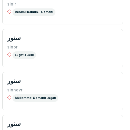
sinir
Resimli Kamus-ı Osmani
سنور
sinor
Lugat-ı Cudi
سنور
sinnevr
Mükemmel Osmanlı Lugatı
سنور