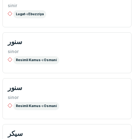
sinir
Lugat-ı Ebuzziya
سنور
sinor
Resimli Kamus-ı Osmani
سنور
sinor
Resimli Kamus-ı Osmani
سیكر