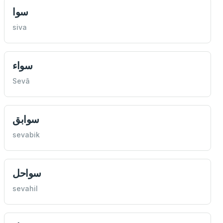
سوا
siva
سواء
Sevâ
سوابق
sevabik
سواحل
sevahil