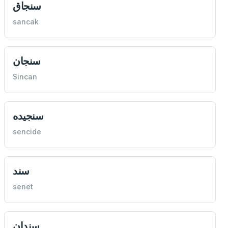
سنجاق
sancak
سنجان
Sincan
سنجیده
sencide
سند
senet
سندان