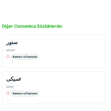
Diğer Osmanlıca Sözlüklerde:
سنور
sinor
Kamus-u Fransevi
سیكیr
sinir
Kamus-u Fransevi