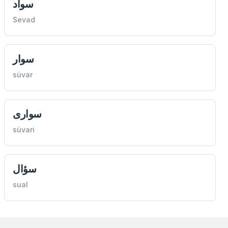
سواد
Sevad
سوار
süvar
سواری
süvari
سؤال
sual