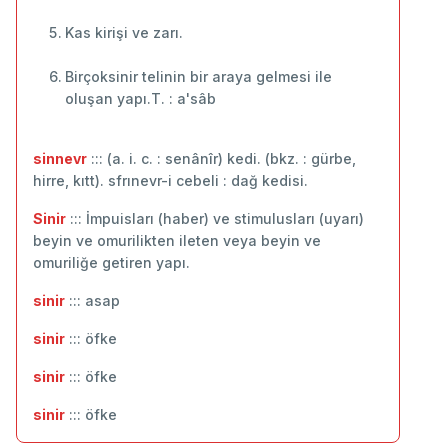
Kas kirişi ve zarı.
Birçoksinir telinin bir araya gelmesi ile
oluşan yapı.T. : a'sâb
sinnevr
::: (a. i. c. : senânîr) kedi. (bkz. : gürbe,
hirre, kıtt). sfrınevr-i cebeli : dağ kedisi.
Sinir
::: İmpuisları (haber) ve stimulusları (uyarı)
beyin ve omurilikten ileten veya beyin ve
omuriliğe getiren yapı.
sinir
::: asap
sinir
::: öfke
sinir
::: öfke
sinir
::: öfke