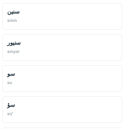
سنین
sinin
سنيور
sinyor
سو
su
سؤ
sü'