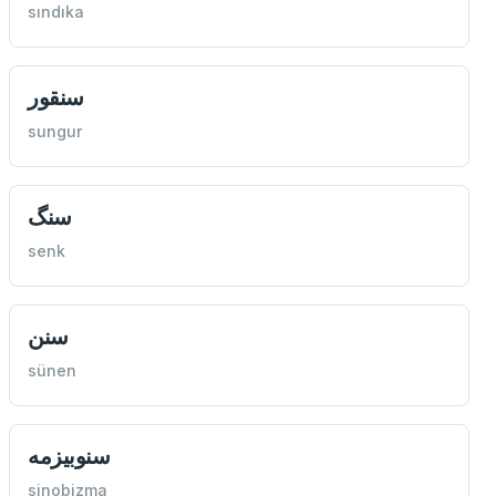
sındıka
سنقور
sungur
سنگ
senk
سنن
sünen
سنوبیزمه
sinobizma