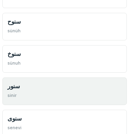
سنوح
sünüh
سنوخ
sünuh
سنور
sinir
سنوی
senevi