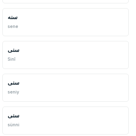
سنه
sene
سنی
Sinî
سنی
seniy
سنی
sünni