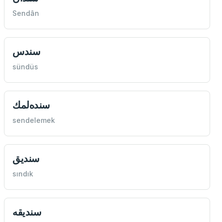
Sendân
سندس
sündüs
سنده‌لمك
sendelemek
سنديق
sındık
سنديقه