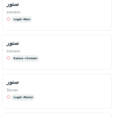
سنور
sinnevr
Lugat-i Naci
سنور
sinnevr
Kamus-ı Osmani
سنور
Sinver
Lugat-ı Remzi