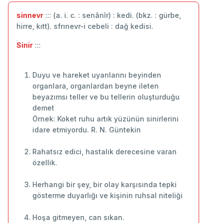
sinnevr
::: (a. i. c. : senânîr) : kedi. (bkz. : gürbe,
hirre, kıtt). sfrınevr-i cebeli : dağ kedisi.
Sinir
:::
Duyu ve hareket uyarılarını beyinden
organlara, organlardan beyne ileten
beyazımsı teller ve bu tellerin oluşturduğu
demet
Örnek: Koket ruhu artık yüzünün sinirlerini
idare etmiyordu. R. N. Güntekin
Rahatsız edici, hastalık derecesine varan
özellik.
Herhangi bir şey, bir olay karşısında tepki
gösterme duyarlığı ve kişinin ruhsal niteliği
Hoşa gitmeyen, can sıkan.