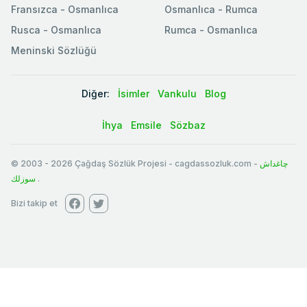
Fransızca - Osmanlıca
Osmanlıca - Rumca
Rusca - Osmanlıca
Rumca - Osmanlıca
Meninski Sözlüğü
Diğer:
İsimler
Vankulu
Blog
İhya
Emsile
Sözbaz
© 2003
-
2026
Çağdaş Sözlük Projesi - cagdassozluk.com -
چاغداش
سوزلك
.
Bizi takip et