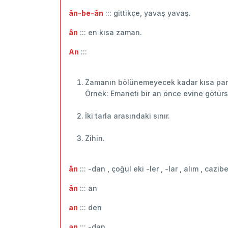
ân-be-ân
::: gittikçe, yavaş yavaş.
ân
::: en kısa zaman.
An
:::
Zamanın bölünemeyecek kadar kısa par
Örnek: Emaneti bir an önce evine götürsele
İki tarla arasındaki sınır.
Zihin.
ân
::: -dan , çoğul eki -ler , -lar , alım , cazib
ân
::: ‬an
an
::: ‬den
an
::: -dan