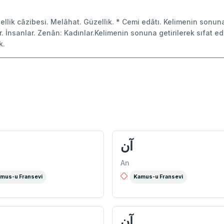
zellik câzibesi. Melâhat. Güzellik. * Cemi edâtı. Kelimenin sonuna
 İnsanlar. Zenân: Kadınlar.Kelimenin sonuna getirilerek sıfat eda
k.
آن
An
mus-u Fransevi
Kamus-u Fransevi
آن