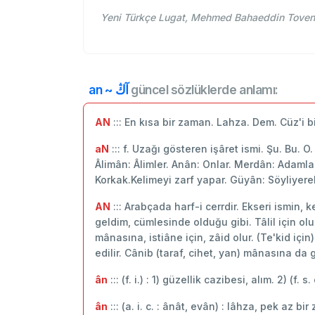
an ~ آڭ
güncel sözlüklerde anlamı:
AN
::: En kısa bir zaman. Lahza. Dem. Cüz'i b
aN
::: f. Uzağı gösteren işâret ismi. Şu. Bu. 
Âlimân: Âlimler. Anân: Onlar. Merdân: Adamlar.
Korkak.Kelimeyi zarf yapar. Güyân: Söyliyere
AN
::: Arabçada harf-i cerrdir. Ekseri ismin, 
geldim, cümlesinde olduğu gibi. Tâlil için olu
mânasına, istiâne için, zâid olur. (Te'kid iç
edilir. Cânib (taraf, cihet, yan) mânasına da g
ân
::: (f. i.) : 1) güzellik cazibesi, alım. 2) (f. s
ân
::: (a. i. c. : ânât, evân) : lâhza, pek az bi