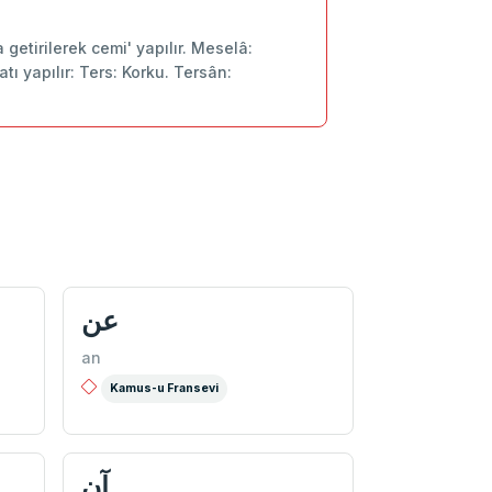
 getirilerek cemi' yapılır. Meselâ:
tı yapılır: Ters: Korku. Tersân:
عن
an
Kamus-u Fransevi
آن