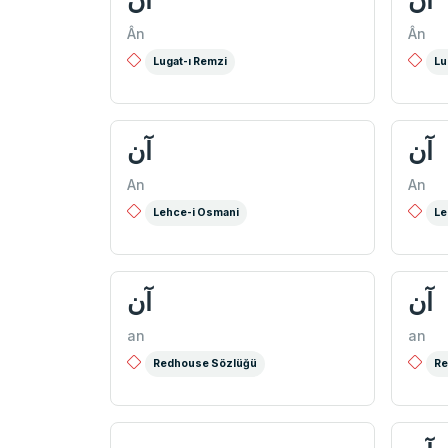
آن
آن
Ân
Ân
Lugat-ı Remzi
Lu
آن
آن
An
An
Lehce-i Osmani
Le
آن
آن
an
an
Redhouse Sözlüğü
Re