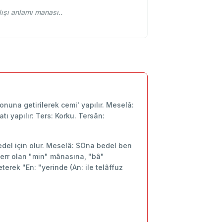
آڭ an ne demek. osmanlıca yazılışı anlamı manası..
sonuna getirilerek cemi' yapılır. Meselâ:
tı yapılır: Ters: Korku. Tersân:
 Bedel için olur. Meselâ: $Ona bedel ben
i cerr olan "min" mânasına, "bâ"
terek "En: "yerinde (An: ile telâffuz