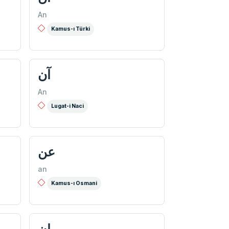
An
Kamus-ı Türki
آن
An
Lugat-i Naci
عن
an
Kamus-ı Osmani