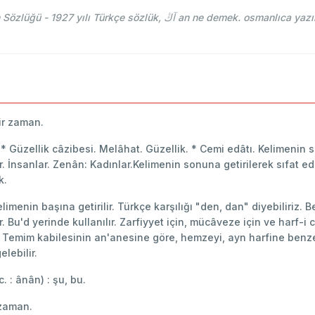
Yeni Türkçe Lugat, Mehmed Bahaeddin Toven Sözlüğü - 1927 yılı Türkçe sözlük, 
ir zaman.
O. * Güzellik câzibesi. Melâhat. Güzellik. * Cemi edâtı. Kelimenin 
 İnsanlar. Zenân: Kadınlar.Kelimenin sonuna getirilerek sıfat eda
k.
kelimenin başına getirilir. Türkçe karşılığı "den, dan" diyebiliriz.
r. Bu'd yerinde kullanılır. Zarfiyyet için, mücâveze için ve harf-
in) Temim kabilesinin an'anesine göre, hemzeyi, ayn harfine benze
elebilir.
. c. : ânân) : şu, bu.
r zaman.