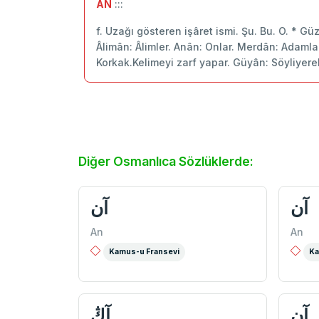
ÂN
:::
f. Uzağı gösteren işâret ismi. Şu. Bu. O. * Gü
Âlimân: Âlimler. Anân: Onlar. Merdân: Adamlar.
Korkak.Kelimeyi zarf yapar. Güyân: Söyliyere
Diğer Osmanlıca Sözlüklerde:
آن
آن
An
An
Kamus-u Fransevi
Ka
آن
آڭ