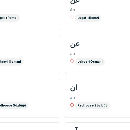
عن
An
gat-ı Remzi
Lugat-ı Remzi
عن
an
hce-i Osmani
Lehce-i Osmani
ان
an
dhouse Sözlüğü
Redhouse Sözlüğü