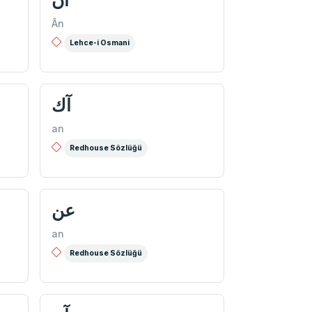
ان
Ân
Lehce-i Osmani
آك
an
Redhouse Sözlüğü
عن
an
Redhouse Sözlüğü