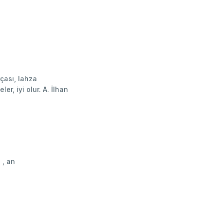
çası, lahza
r, iyi olur. A. İlhan
e , an