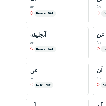
an
An
Kamus-ı Türki
Ka
عن
آنجليقه
An
An
Kamus-ı Türki
Ka
آن
عن
an
An
Lugat-i Naci
Ka