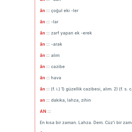
ân
::: ‬çoğul eki -ler
ân
::: -lar
ân
::: zarf yapan ek -erek
ân
::: -arak
ân
::: ‬alım
ân
::: cazibe
ân
::: hava
ân
::: (f. i.) 1) güzellik cazibesi, alım. 2) (f. s. 
an
::: dakika, lahza, zihin
AN
:::
En kısa bir zaman. Lahza. Dem. Cüz'i bir za