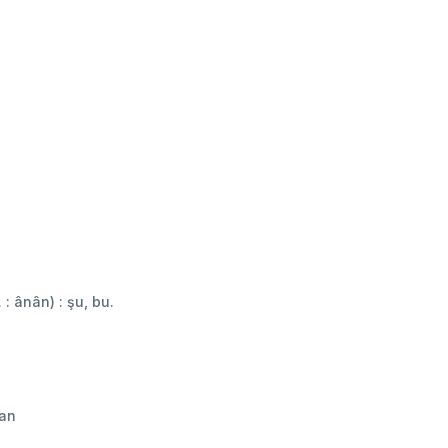
c. : ânân) : şu, bu.
man