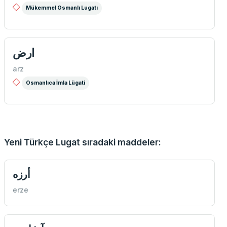
Mükemmel Osmanlı Lugatı
ارض
arz
Osmanlıca İmla Lügati
Yeni Türkçe Lugat sıradaki maddeler:
أرزه
erze