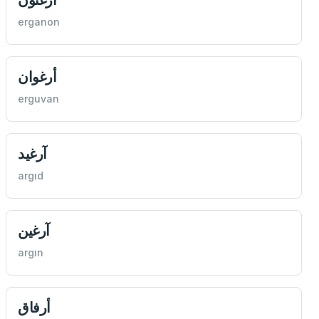
erganon
أرغوان
erguvan
آرغيد
argıd
آرغين
argın
أرفاق