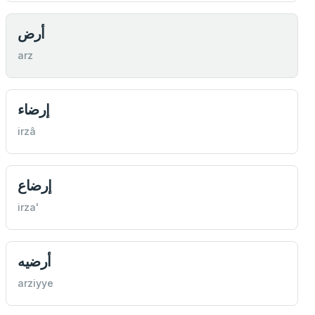
أرض
arz
إرضاء
irzâ
إرضاع
irza'
أرضيه
arziyye