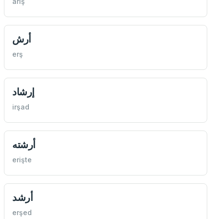
ariş
أرش
erş
إرشاد
irşad
أرشته
erişte
أرشد
erşed