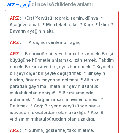
arz ~ أرض
güncel sözlüklerde anlamı:
ARZ
::: (Erz) Yeryüzü, toprak, zemin, dünya. *
Aşağı ve alçak. * Memleket, ülke. * Küre. * İklim. *
Davarın ayağının altı.
ARZ
::: f. Ardıç adı verilen bir ağaç.
ARZ
::: Bir büyüğe bir şeyi hürmetle vermek. Bir işi
büyüğüne hürmetle anlatmak. İzâh etmek. Takdim
etmek. Bir kimseye bir şeyi izhar etmek. * Kıymetli
bir şeyi diğer bir şeyle değiştirmek. * Bir şeyin
birden, âniden meydana gelmesi. * Altın ve
paradan gayrı mal, metâ. Bir şeyin uzunluk
mukabili olan genişliği. * Bir muamelede
aldanmak. * Sağlam insanın hemen ölmesi. *
Delirmek. * Coğ: Bir yerin yeryüzünde hatt-ı
istivâdan (ekvatordan) olan uzaklığı. * Koz: Bir
yıldızın mıntıkatulbürucdan olan uzaklığı.
ARZ
::: f. Sunma, gösterme, takdim etme.