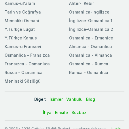
Kamus-ul'alam
Ahter-i Kebir
Tarih ve Coğrafya
Osmanlıca-İngilizce
Memaliki Osmani
İngilizce-Osmanlıca 1
Y.Türkçe Lugat
İngilizce-Osmanlıca 2
Y.Türkçe Kamus
Osmanlıca - Ermenice
Kamus-u Fransevi
Almanca - Osmanlıca
Osmanlica - Fransızca
Osmanlıca - Almanca
Fransızca - Osmanlıca
Osmanlıca - Rumca
Rusca - Osmanlıca
Rumca - Osmanlıca
Meninski Sözlüğü
Diğer:
İsimler
Vankulu
Blog
İhya
Emsile
Sözbaz
© 2003
-
2026
Çağdaş Sözlük Projesi - cagdassozluk.com -
چاغداش