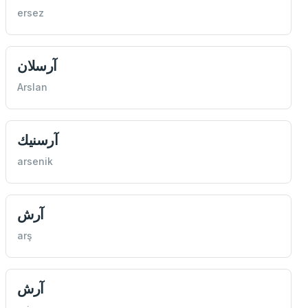
ersez
آرسلان
Arslan
آرسنيك
arsenik
آرش
arş
آرش