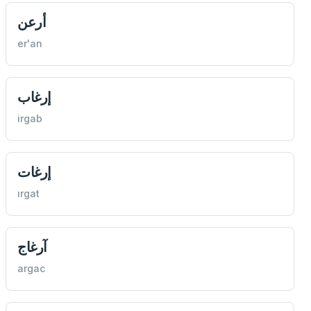
أرعن
er'an
إرغاب
irgab
إرغات
ırgat
آرغاج
argac