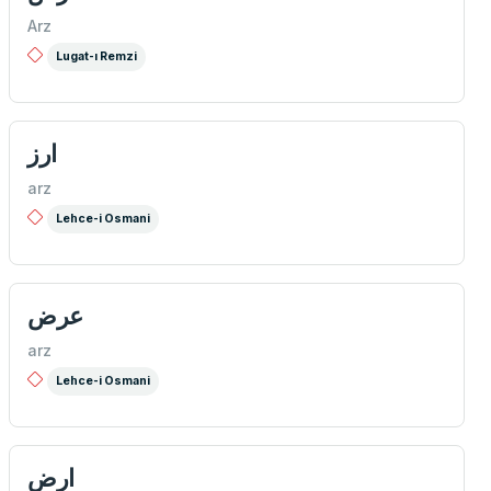
Arz
Lugat-ı Remzi
ارز
arz
Lehce-i Osmani
عرض
arz
Lehce-i Osmani
ارض