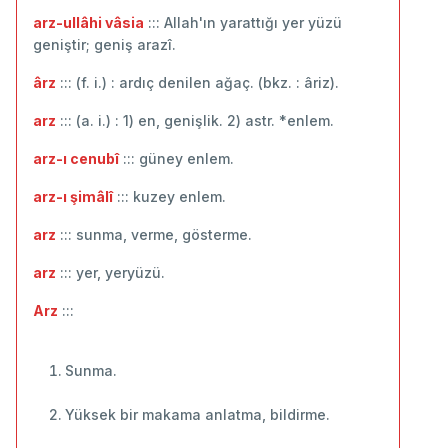
arz-ullâhi vâsia
::: Allah'ın yarattığı yer yüzü
geniştir; geniş arazî.
ârz
::: (f. i.) : ardıç denilen ağaç. (bkz. : âriz).
arz
::: (a. i.) : 1) en, genişlik. 2) astr. *enlem.
arz-ı cenubî
::: güney enlem.
arz-ı şimâlî
::: kuzey enlem.
arz
::: sunma, verme, gösterme.
arz
::: yer, yeryüzü.
Arz
:::
Sunma.
Yüksek bir makama anlatma, bildirme.