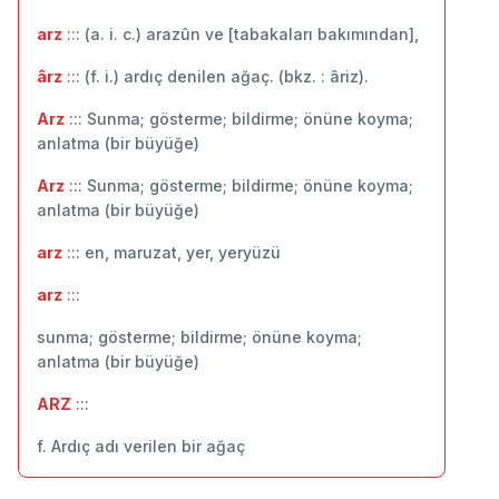
arz
::: (a. i. c.) arazûn ve [tabakaları bakımından],
ârz
::: (f. i.) ardıç denilen ağaç. (bkz. : âriz).
Arz
::: Sunma; gösterme; bildirme; önüne koyma;
anlatma (bir büyüğe)
Arz
::: Sunma; gösterme; bildirme; önüne koyma;
anlatma (bir büyüğe)
arz
::: en, maruzat, yer, yeryüzü
arz
:::
sunma; gösterme; bildirme; önüne koyma;
anlatma (bir büyüğe)
ARZ
:::
f. Ardıç adı verilen bir ağaç