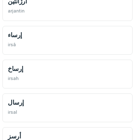
آرژانتین
arjantin
إرساء
irsâ
إرساخ
irsah
إرسال
irsal
أرسز