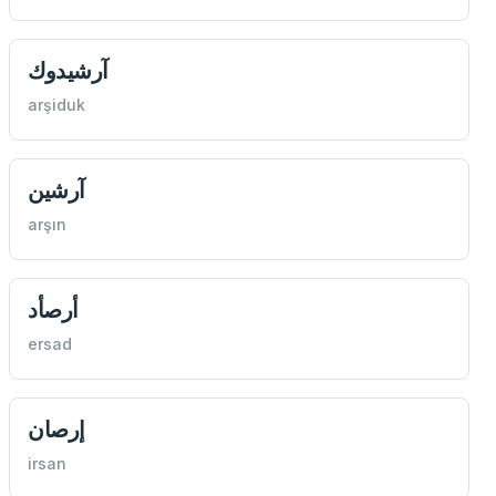
آرشيدوك
arşiduk
آرشين
arşın
أرصأد
ersad
إرصان
irsan