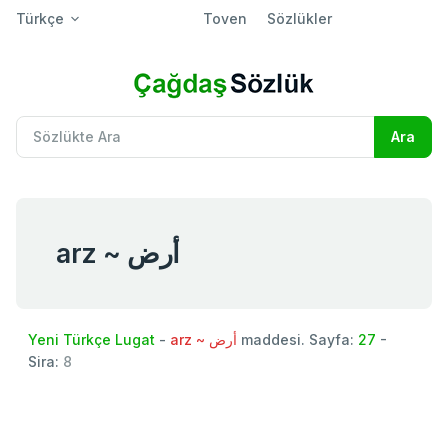
Türkçe
Toven
Sözlükler
arz ~ أرض
Yeni Türkçe Lugat
-
arz ~ أرض
maddesi. Sayfa:
27
-
Sira:
8