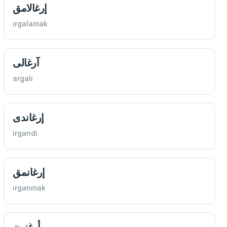
إرغالامق
ırgalamak
آرغالی
argalı
إرغاندی
irgandi
إرغانمق
ırganmak
أرغنون