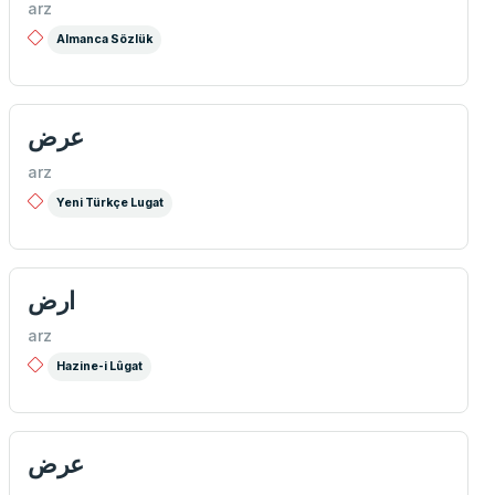
arz
Almanca Sözlük
عرض
arz
Yeni Türkçe Lugat
ارض
arz
Hazine-i Lûgat
عرض