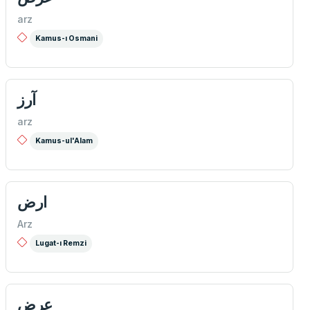
arz
Kamus-ı Osmani
آرز
arz
Kamus-ul'Alam
ارض
Arz
Lugat-ı Remzi
عرض