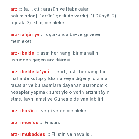
arz
::: (a. i. c.) : arazûn ve [tabakaları
bakımından], "arzîn" şekli de vardır). 1) Dünyâ. 2)
toprak. 3) iklim; memleket.
arz-ı a'şâriye
::: öşür-onda bir-vergi veren
memleket.
arz-ı belde
::: astr. her hangi bir mahallin
üstünden geçen arz dâiresi.
arz-ı belde ta'yîni
::: jeod., astr. herhangi bir
mahalde kutup yıldızına veya diğer yıldızlara
rasatlar ve bu rasatlara dayanan astronomik
hesaplar yapmak suretiyle o yerin arzını tâyin
etme. [ayni ameliye Güneşle de yapılabilir].
arz-ı harâc
::: vergi veren memleket.
arz-ı mev'ûd
::: Filistin.
arz-ı mukaddes
::: Filistin ve havâlisi.