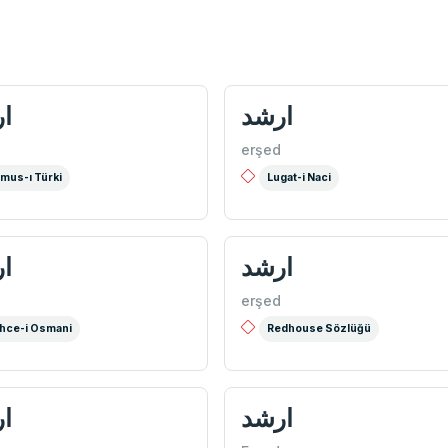
ارشد
ا
erşed
mus-ı Türki
Lugat-i Naci
ارشد
ا
erşed
hce-i Osmani
Redhouse Sözlüğü
ارشد
ا