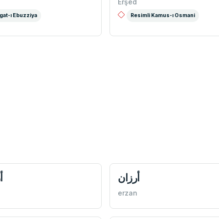
Erşed
gat-ı Ebuzziya
Resimli Kamus-ı Osmani
أرزان
أ
erzan