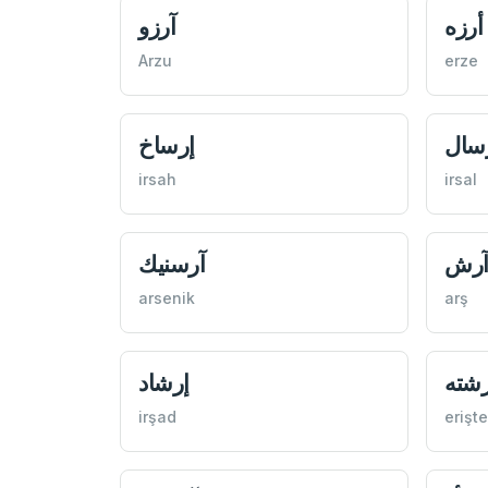
أرزه
آرزو
Arzu
erze
سال
إرساخ
irsah
irsal
رش
آرسنيك
arsenik
arş
رشته
إرشاد
irşad
erişte