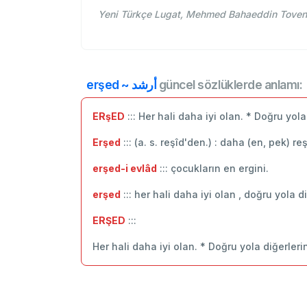
erşed ~ أرشد
güncel sözlüklerde anlamı:
ERşED
::: Her hali daha iyi olan. * Doğru yol
Erşed
::: (a. s. reşîd'den.) : daha (en, pek) r
erşed-i evlâd
::: çocukların en ergini.
erşed
::: her hali daha iyi olan , doğru yola
ERŞED
:::
Her hali daha iyi olan. * Doğru yola diğerle