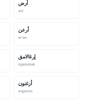
أرض
arz
أرعن
er'an
إرغالامق
ırgalamak
أرغنون
erganon