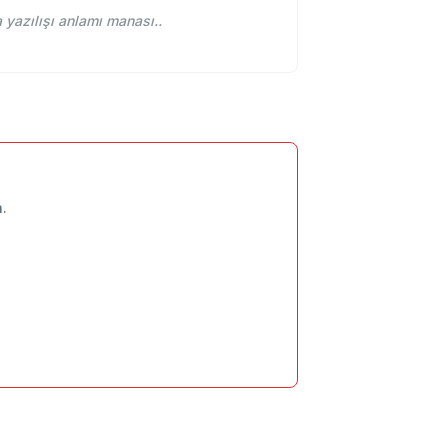
özlük, أرشد erşed ne demek. osmanlıca yazılışı anlamı manası..
n.