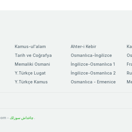
Kamus-ul'alam
Ahter-i Kebir
Ka
Tarih ve Coğrafya
Osmanlıca-İngilizce
Os
Memaliki Osmani
İngilizce-Osmanlıca 1
Fr
Y.Türkçe Lugat
İngilizce-Osmanlıca 2
Ru
Y.Türkçe Kamus
Osmanlıca - Ermenice
Me
.com -
چاغداش سوزلك
.