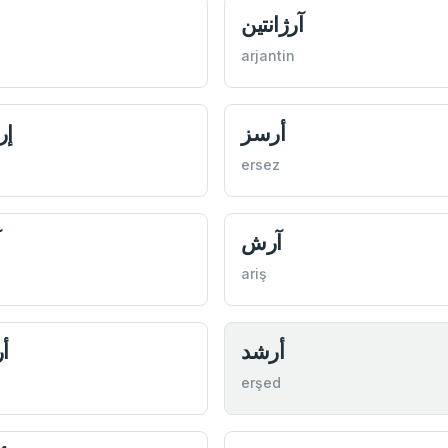
آرژانتین
arjantin
أرسز
إر
ersez
آرش
آ
ariş
أرشد
أ
erşed