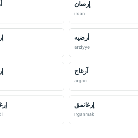
إرصان
أ
irsan
أرضيه
إر
arziyye
آرغاج
إر
argac
إرغانمق
إرغ
di
ırganmak