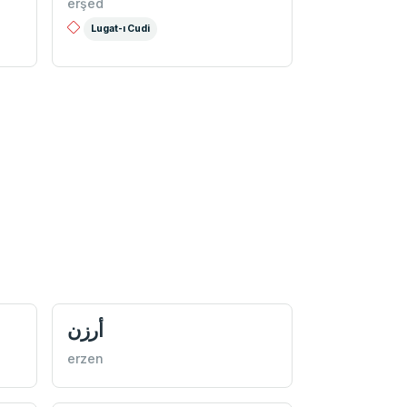
erşed
Lugat-ı Cudi
أرزن
erzen