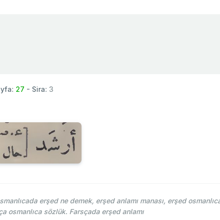
yfa:
27
- Sira:
3
osmanlıcada erşed ne demek, erşed anlamı manası, erşed osmanlıca 
ça osmanlıca sözlük. Farsçada erşed anlamı