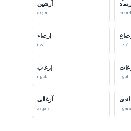
رصأد
آرشين
arşın
ersad
ضاع
إرضاء
irzâ
irza'
غات
إرغاب
irgab
ırgat
اندی
آرغالی
argalı
irgan