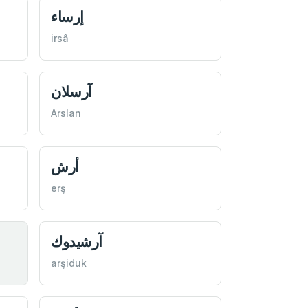
إرساء
irsâ
آرسلان
Arslan
أرش
erş
آرشيدوك
arşiduk