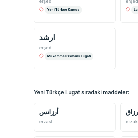
erşed
erşed
Yeni Türkçe Kamus
Lu
ارشد
erşed
Mükemmel Osmanlı Lugatı
Yeni Türkçe Lugat sıradaki maddeler:
رزاق
أرزاتس
erzast
erzak