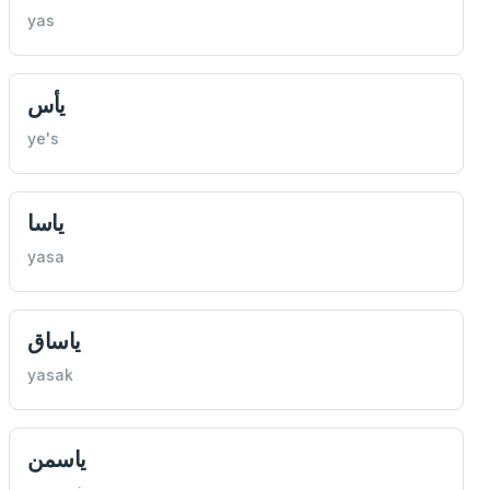
yas
يأس
ye's
ياسا
yasa
ياساق
yasak
ياسمن