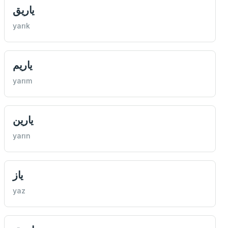
ياریق
yarık
ياریم
yarım
يارین
yarın
ياز
yaz