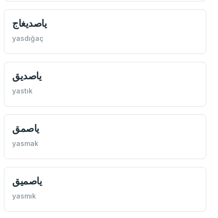
ياصدیغاج
yasdığaç
ياصدیق
yastık
ياصمق
yasmak
ياصمیق
yasmık