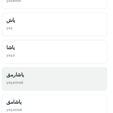
yasemin
ياش
yaş
ياشا
yaşa
ياشارمق
yaşarmak
ياشامق
yaşamak