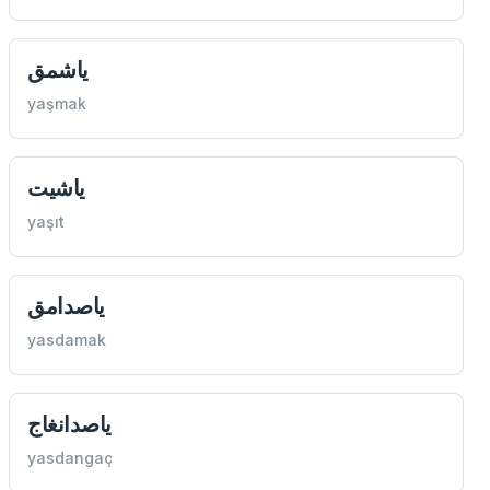
ياشمق
yaşmak
ياشیت
yaşıt
ياصدامق
yasdamak
ياصدانغاج
yasdangaç