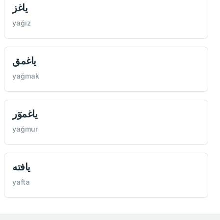
ياغز
yağız
ياغمق
yağmak
ياغموٓر
yağmur
يافته
yafta