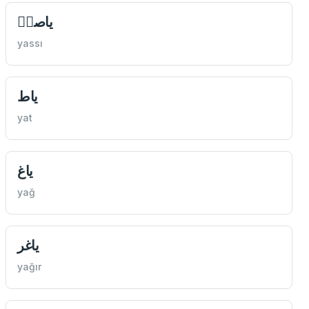
ياصیٖ
yassı
ياط
yat
ياغ
yağ
ياغر
yağır