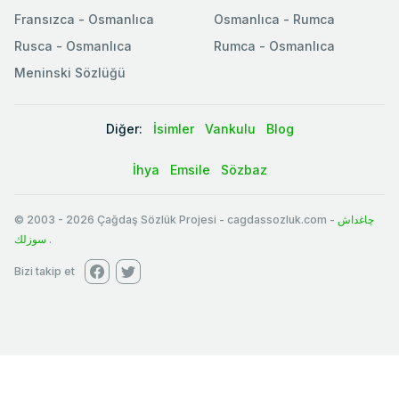
Fransızca - Osmanlıca
Osmanlıca - Rumca
Rusca - Osmanlıca
Rumca - Osmanlıca
Meninski Sözlüğü
Diğer:
İsimler
Vankulu
Blog
İhya
Emsile
Sözbaz
© 2003
-
2026
Çağdaş Sözlük Projesi - cagdassozluk.com -
چاغداش
سوزلك
.
Bizi takip et