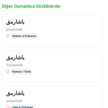
Diğer Osmanlıca Sözlüklerde:
ياشارمق
yaşarmak
Kamus-u Fransevi
ياشارمق
Yaşarmak
Kamus-ı Türki
یاشارمق
yaşarmak
Lehce-i Osmani