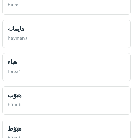
haim
هايمانه
haymana
هباء
heba'
هبوٓب
hübub
هبوٓط
hübut