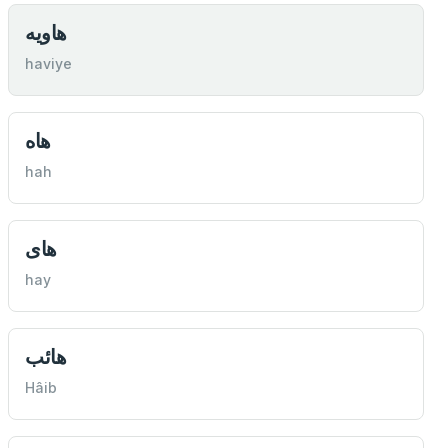
هاویه
haviye
هاه
hah
های
hay
هائب
Hâib