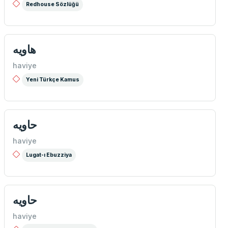
Redhouse Sözlüğü
هاويه
haviye
Yeni Türkçe Kamus
حاويه
haviye
Lugat-ı Ebuzziya
حاويه
haviye