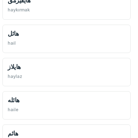
هایقیرمق
haykırmak
هائل
hail
هایلاز
haylaz
هائله
haile
هائم