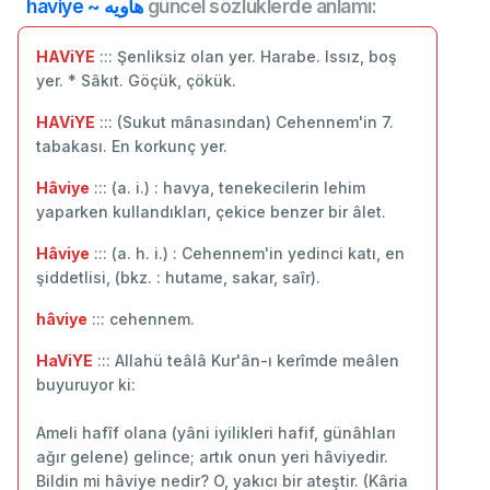
haviye ~ هاویه
güncel sözlüklerde anlamı:
HAViYE
::: Şenliksiz olan yer. Harabe. Issız, boş
yer. * Sâkıt. Göçük, çökük.
HAViYE
::: (Sukut mânasından) Cehennem'in 7.
tabakası. En korkunç yer.
Hâviye
::: (a. i.) : havya, tenekecilerin lehim
yaparken kullandıkları, çekice benzer bir âlet.
Hâviye
::: (a. h. i.) : Cehennem'in yedinci katı, en
şiddetlisi, (bkz. : hutame, sakar, saîr).
hâviye
::: cehennem.
HaViYE
::: Allahü teâlâ Kur'ân-ı kerîmde meâlen
buyuruyor ki:
Ameli hafîf olana (yâni iyilikleri hafif, günâhları
ağır gelene) gelince; artık onun yeri hâviyedir.
Bildin mi hâviye nedir? O, yakıcı bir ateştir. (Kâria