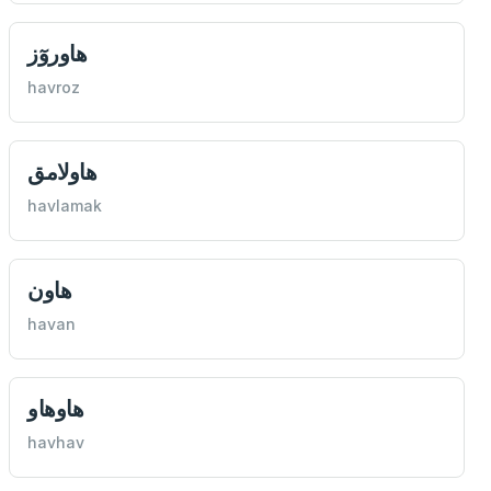
هاوروٓز
havroz
هاولامق
havlamak
هاون
havan
هاوهاو
havhav