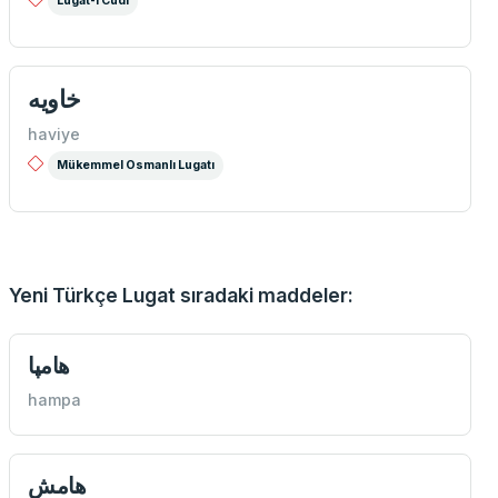
Lugat-ı Cudi
خاويه
haviye
Mükemmel Osmanlı Lugatı
Yeni Türkçe Lugat sıradaki maddeler:
هامپا
hampa
هامش