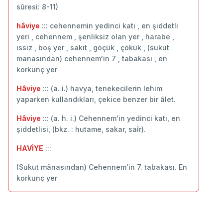
sûresi: 8-11)
hâviye
::: cehennemin yedinci katı , en şiddetli
yeri , cehennem , şenliksiz olan yer , harabe ,
ıssız , boş yer , sakıt , göçük , çökük , (sukut
manasından) cehennem'in 7 , tabakası , en
korkunç yer
Hâviye
::: (a. i.) havya, tenekecilerin lehim
yaparken kullandıkları, çekice benzer bir âlet.
Hâviye
::: (a. h. i.) Cehennem'in yedinci katı, en
şiddetlisi, (bkz. : hutame, sakar, saîr).
HAVİYE
:::
(Sukut mânasından) Cehennem'in 7. tabakası. En
korkunç yer