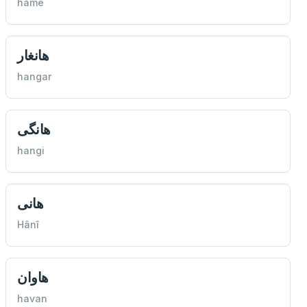
hame
هانغار
hangar
هانگی
hangi
هانی
Hânî
هاوان
havan