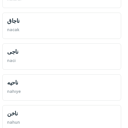
ناجاق
nacak
ناجی
naci
ناحیه
nahıye
ناخن
nahun