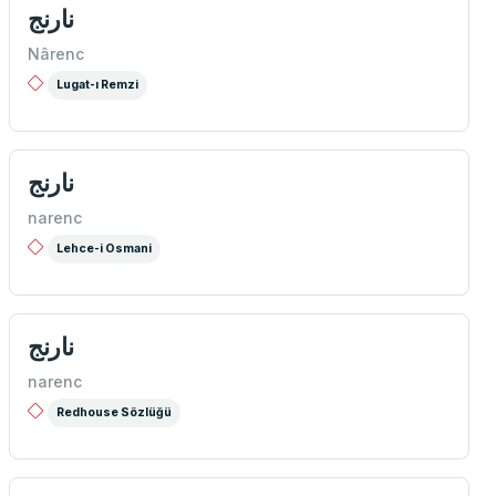
نارنج
Nârenc
Lugat-ı Remzi
نارنج
narenc
Lehce-i Osmani
نارنج
narenc
Redhouse Sözlüğü