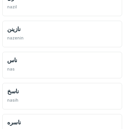
nazil
نازینن
nazenin
ناس
nas
ناسخ
nasih
ناسره