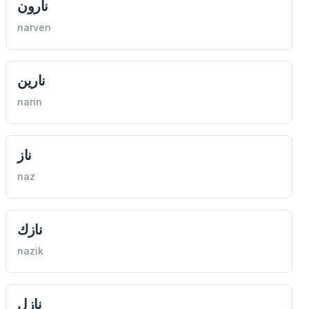
نارون
narven
نارین
narin
ناز
naz
نازك
nazik
نازل