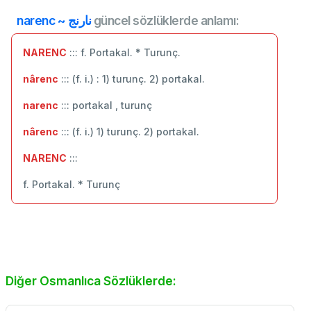
narenc ~ نارنج
güncel sözlüklerde anlamı:
NARENC
::: f. Portakal. * Turunç.
nârenc
::: (f. i.) : 1) turunç. 2) portakal.
narenc
::: portakal , turunç
nârenc
::: (f. i.) 1) turunç. 2) portakal.
NARENC
:::
f. Portakal. * Turunç
Diğer Osmanlıca Sözlüklerde: