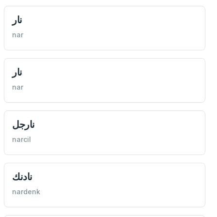
نار
nar
نار
nar
نارجل
narcil
نادنك
nardenk