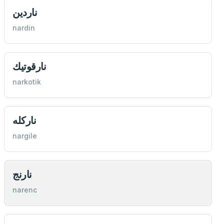
ناردین
nardin
نارقوتیك
narkotik
ناركله
nargile
نارنج
narenc