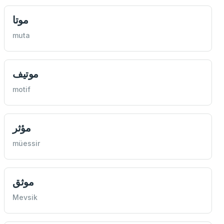
موتا
muta
موتيف
motif
مؤثر
müessir
موثق
Mevsik