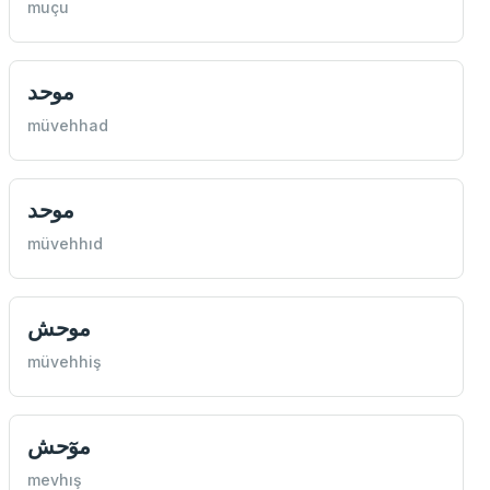
muçu
موحد
müvehhad
موحد
müvehhıd
موحش
müvehhiş
موٓحش
mevhış