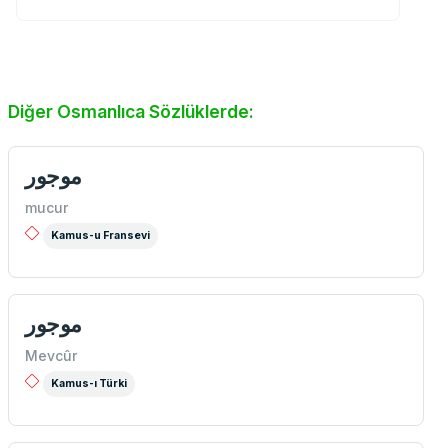
Diğer Osmanlıca Sözlüklerde:
موجور
mucur
Kamus-u Fransevi
موجور
Mevcûr
Kamus-ı Türki