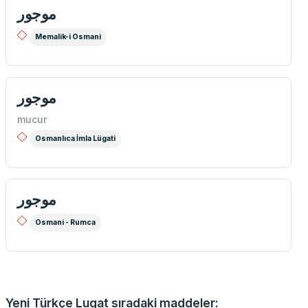
موجور
Memalik-i Osmani
موجور
mucur
Osmanlıca İmla Lügati
موجور
Osmani - Rumca
Yeni Türkçe Lugat sıradaki maddeler: