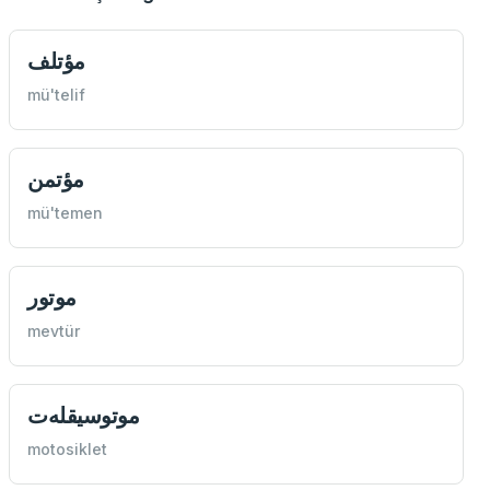
مؤتلف
mü'telif
مؤتمن
mü'temen
موتور
mevtür
موتوسیقله‌ت
motosiklet