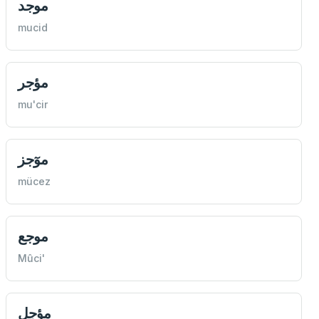
موجد
mucid
مؤجر
mu'cir
موٓجز
mücez
موجع
Mûci'
مؤجل