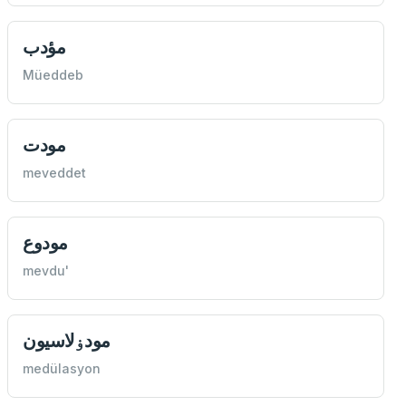
مؤدب
Müeddeb
مودت
meveddet
مودوع
mevdu'
مودۏلاسیون
medülasyon