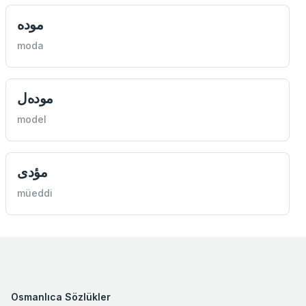
موده
moda
موده‌ل
model
مؤدی
müeddi
Osmanlıca Sözlükler