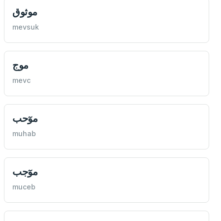
موثوق
mevsuk
موج
mevc
موٓحب
muhab
موٓجب
muceb