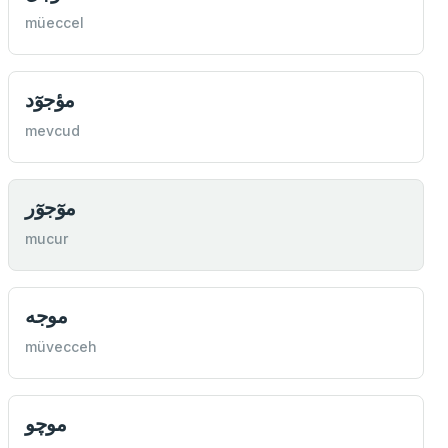
müeccel
مؤجوٓد
mevcud
موٓجوٓر
mucur
موجه
müvecceh
موچو