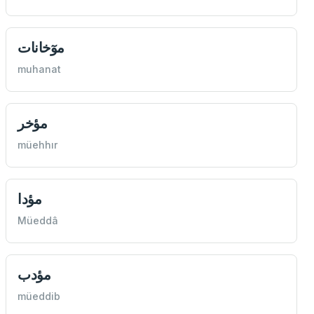
موٓخانات
muhanat
مؤخر
müehhır
مؤدا
Müeddâ
مؤدب
müeddib