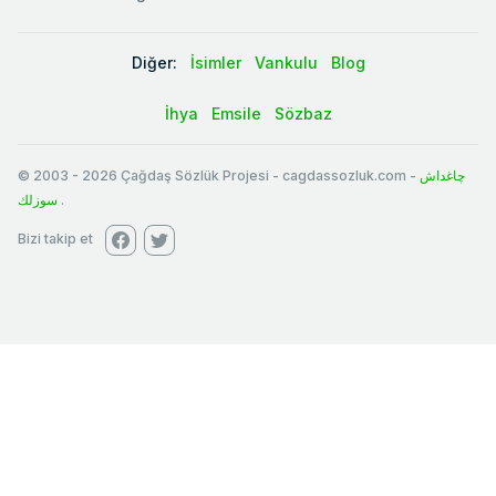
Diğer:
İsimler
Vankulu
Blog
İhya
Emsile
Sözbaz
© 2003
-
2026
Çağdaş Sözlük Projesi - cagdassozluk.com -
چاغداش
سوزلك
.
Bizi takip et