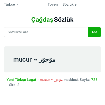
Türkçe
Toven
Sözlükler
mucur ~ موٓجوٓر
Yeni Türkçe Lugat
-
mucur ~ موٓجوٓر
maddesi. Sayfa:
728
- Sira:
8