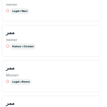
memer
Lugat-i Naci
ممر
memer
Kamus-ı Osmani
ممر
Memerr
Lugat-ı Remzi
ممر