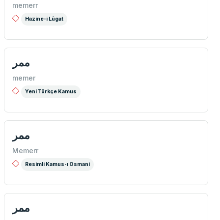
memerr
Hazine-i Lûgat
ممر
memer
Yeni Türkçe Kamus
ممر
Memerr
Resimli Kamus-ı Osmani
ممر