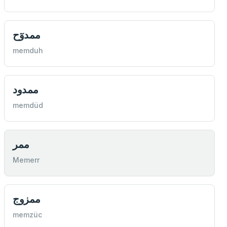
ممدوٓح
memduh
ممدود
memdüd
ممر
Memerr
ممزوج
memzüc