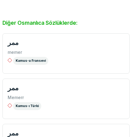
Diğer Osmanlıca Sözlüklerde:
ممر
memer
Kamus-u Fransevi
ممر
Memerr
Kamus-ı Türki
ممر