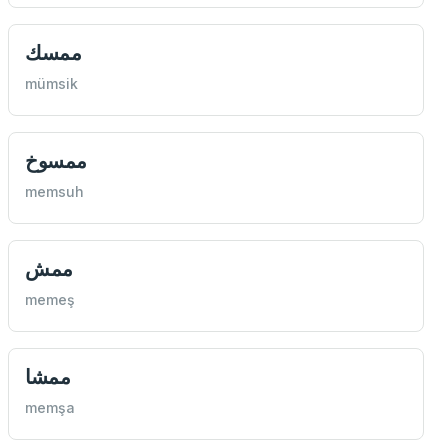
ممسك
mümsik
ممسوخ
memsuh
ممش
memeş
ممشا
memşa