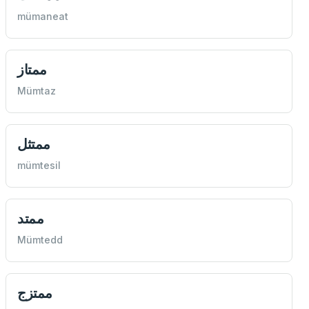
mümaneat
ممتاز
Mümtaz
ممتثل
mümtesil
ممتد
Mümtedd
ممتزج