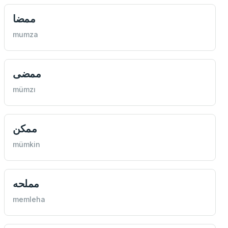
ممضا
mumza
ممضی
mümzı
ممكن
mümkin
مملحه
memleha