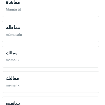
مماشاة
Mümâşât
مماطله
mümatale
ممالك
memalik
ممالیك
memalik
ممانعت