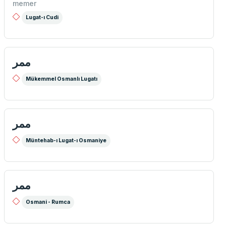
memer
Lugat-ı Cudi
ممر
Mükemmel Osmanlı Lugatı
ممر
Müntehab-ı Lugat-ı Osmaniye
ممر
Osmani - Rumca