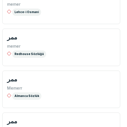
memer
Lehce-i Osmani
ممر
memer
Redhouse Sözlüğü
ممر
Memerr
Almanca Sözlük
ممر