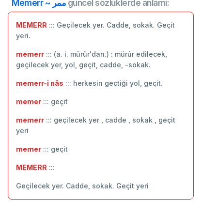
Memerr ~ ممر
güncel sözlüklerde anlamı:
MEMERR
::: Geçilecek yer. Cadde, sokak. Geçit
yeri.
memerr
::: (a. i. mürûr'dan.) : mürûr edilecek,
geçilecek yer, yol, geçit, cadde, -sokak.
memerr-i nâs
::: herkesin geçtiği yol, geçit.
memer
::: geçit
memerr
::: geçilecek yer , cadde , sokak , geçit
yeri
memer
::: ‬geçit
MEMERR
:::
Geçilecek yer. Cadde, sokak. Geçit yeri