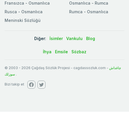
Fransızca - Osmanlıca
Osmanlıca - Rumca
Rusca - Osmanlıca
Rumca - Osmanlıca
Meninski Sözlüğü
Diğer:
İsimler
Vankulu
Blog
İhya
Emsile
Sözbaz
© 2003
-
2026
Çağdaş Sözlük Projesi - cagdassozluk.com -
چاغداش
سوزلك
.
Bizi takip et