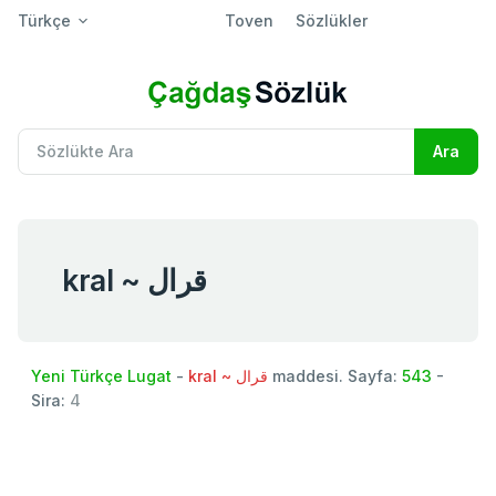
Türkçe
Toven
Sözlükler
kral ~ قرال
Yeni Türkçe Lugat
-
kral ~ قرال
maddesi. Sayfa:
543
-
Sira:
4