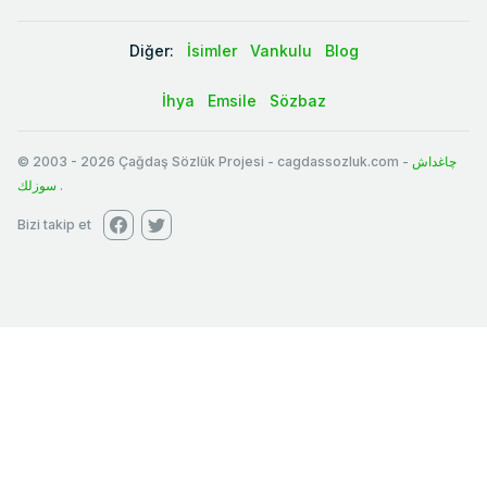
Diğer:
İsimler
Vankulu
Blog
İhya
Emsile
Sözbaz
© 2003
-
2026
Çağdaş Sözlük Projesi - cagdassozluk.com -
چاغداش
سوزلك
.
Bizi takip et