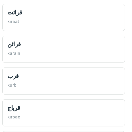
قرائت
kıraat
قرائن
karain
قرب
kurb
قرباج
kırbaç