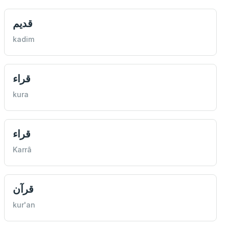
قدیم
kadim
قراء
kura
قراء
Karrâ
قرآن
kur'an