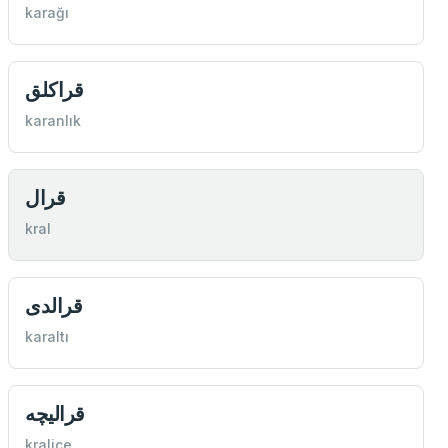
karağı
قراكلق
karanlık
قرال
kral
قرالدی
karaltı
قرالیچه
kraliçe