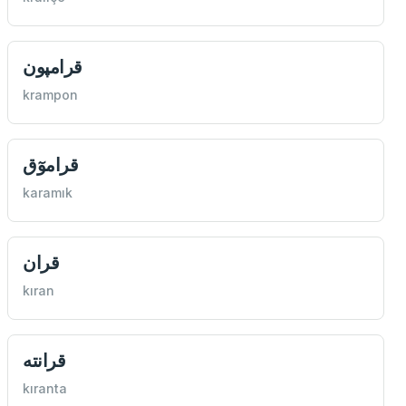
قرامپون
krampon
قراموٓق
karamık
قران
kıran
قرانته
kıranta