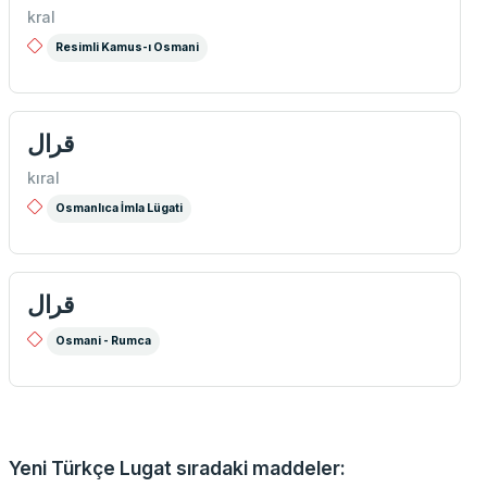
kral
Resimli Kamus-ı Osmani
قرال
kıral
Osmanlıca İmla Lügati
قرال
Osmani - Rumca
Yeni Türkçe Lugat sıradaki maddeler: