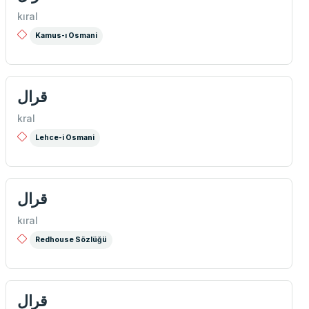
kıral
Kamus-ı Osmani
قرال
kral
Lehce-i Osmani
قرال
kıral
Redhouse Sözlüğü
قرال