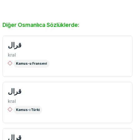
Diğer Osmanlıca Sözlüklerde:
قرال
kral
Kamus-u Fransevi
قرال
kral
Kamus-ı Türki
قرال