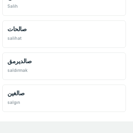
Salih
صالحات
salihat
صالدیرمق
saldırmak
صالغين
salgın