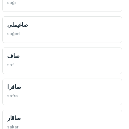
sağı
صاغيملی
sağımlı
صاف
saf
صافرا
safra
صاقار
sakar