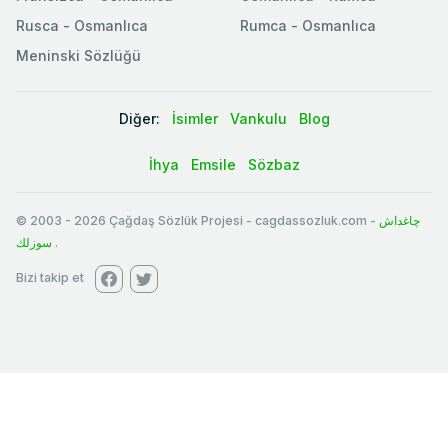
Rusca - Osmanlıca
Rumca - Osmanlıca
Meninski Sözlüğü
Diğer:
İsimler
Vankulu
Blog
İhya
Emsile
Sözbaz
© 2003
-
2026
Çağdaş Sözlük Projesi - cagdassozluk.com -
چاغداش
سوزلك
.
Bizi takip et