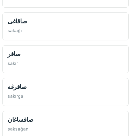
صاقاغی
sakağı
صاقر
sakır
صاقرغه
sakırga
صاقساغان
saksağan