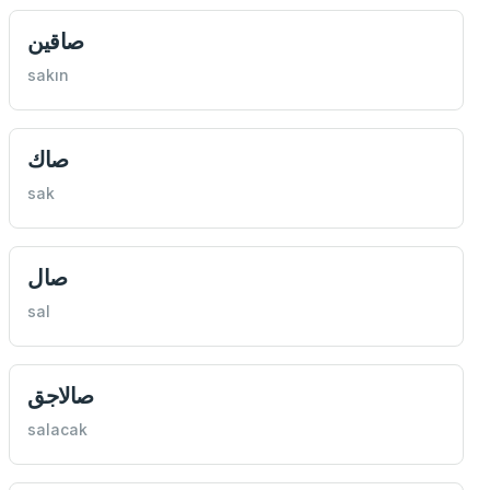
صاقین
sakın
صاك
sak
صال
sal
صالاجق
salacak