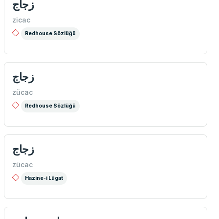
زجاج
zicac
Redhouse Sözlüğü
زجاج
zücac
Redhouse Sözlüğü
زجاج
zücac
Hazine-i Lûgat