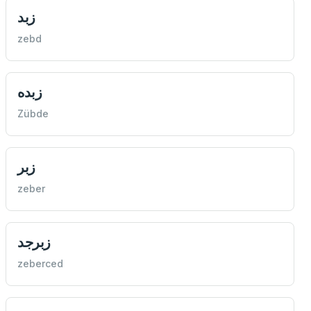
زبد
zebd
زبده
Zübde
زبر
zeber
زبرجد
zeberced