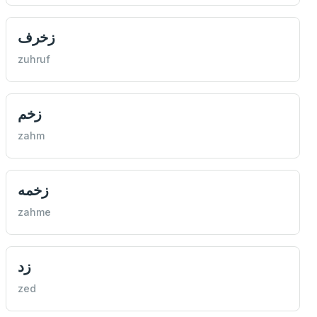
زخرف
zuhruf
زخم
zahm
زخمه
zahme
زد
zed