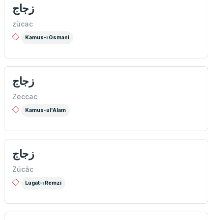
زجاج
zücac
Kamus-ı Osmani
زجاج
Zeccac
Kamus-ul'Alam
زجاج
Zücâc
Lugat-ı Remzi