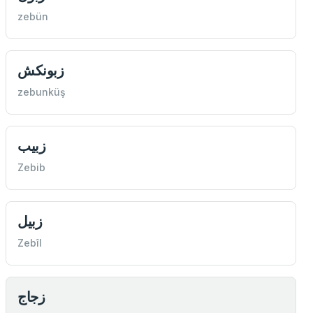
zebün
زبونكش
zebunküş
زبیب
Zebib
زبیل
Zebîl
زجاج