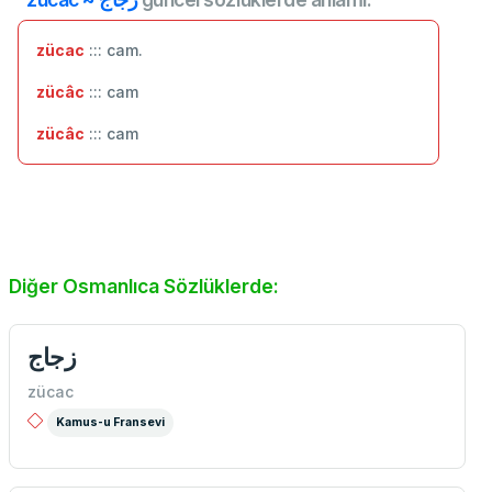
zücac
::: cam.
zücâc
::: cam
zücâc
::: ‬cam
Diğer Osmanlıca Sözlüklerde:
زجاج
zücac
Kamus-u Fransevi