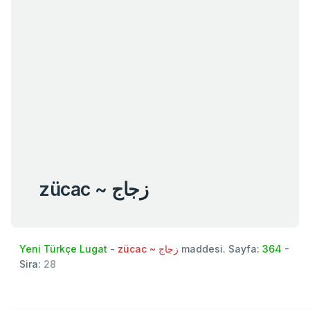
zücac ~ زجاج
Yeni Türkçe Lugat
-
zücac ~ زجاج
maddesi. Sayfa:
364
-
Sira:
28