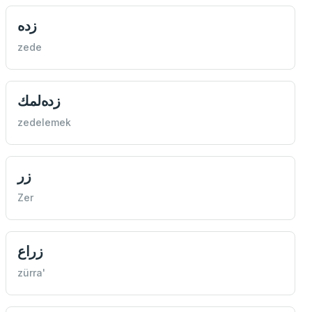
زده
zede
زده‌لمك
zedelemek
زر
Zer
زراع
zürra'