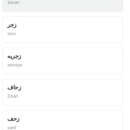
zücac
زجر
zecr
زجريه
zecriye
زحاف
Zihâf
زحف
zahf