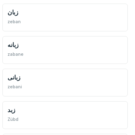
زبان
zeban
زبانه
zabane
زبانی
zebani
زبد
Zübd