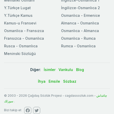
Memaliki Osmani
İngilizce-Osmanlıca 1
Y.Türkçe Lugat
İngilizce-Osmanlıca 2
Y.Türkçe Kamus
Osmanlıca - Ermenice
Kamus-u Fransevi
Almanca - Osmanlıca
Osmanlica - Fransızca
Osmanlıca - Almanca
Fransızca - Osmanlıca
Osmanlıca - Rumca
Rusca - Osmanlıca
Rumca - Osmanlıca
Meninski Sözlüğü
Diğer:
İsimler
Vankulu
Blog
İhya
Emsile
Sözbaz
© 2003
-
2026
Çağdaş Sözlük Projesi - cagdassozluk.com -
چاغداش
سوزلك
.
Bizi takip et