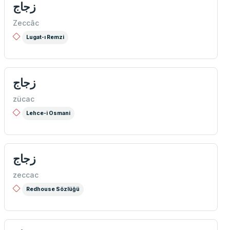
زجاج
Zeccâc
Lugat-ı Remzi
زجاج
zücac
Lehce-i Osmani
زجاج
zeccac
Redhouse Sözlüğü