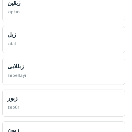
زبقین
zıpkın
زبل
zibil
زبللایی
zebellayi
زبور
zebür
زبون