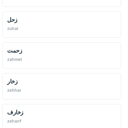
زحل
zühal
زحمت
zahmet
زخار
zehhar
زخارف
zeharif