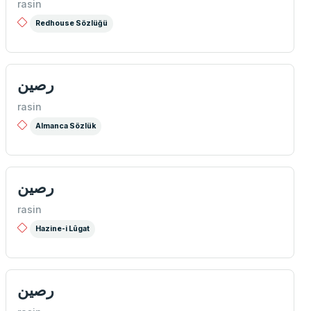
rasin
Redhouse Sözlüğü
رصین
rasin
Almanca Sözlük
رصین
rasin
Hazine-i Lûgat
رصین