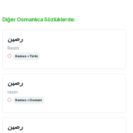
Diğer Osmanlıca Sözlüklerde:
رصين
Rasîn
Kamus-ı Türki
رصين
rasin
Kamus-ı Osmani
رصين