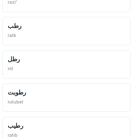
razi'
رطب
ratb
رطل
rıtl
رطوبت
rutubet
رطیب
ratib