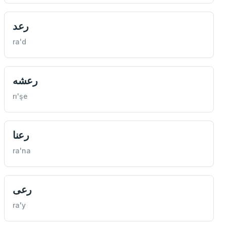
رعد
ra'd
رعشه
rı'şe
رعنا
ra'na
رعی
ra'y