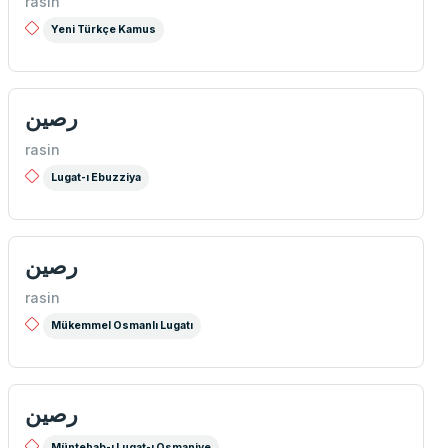
rasin
Yeni Türkçe Kamus
رصین
rasin
Lugat-ı Ebuzziya
رصین
rasin
Mükemmel Osmanlı Lugatı
رصین
Müntehab-ı Lugat-ı Osmaniye