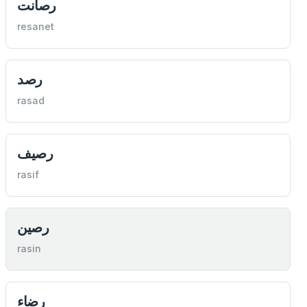
رصانت
resanet
رصد
rasad
رصیف
rasif
رصین
rasin
رضاء