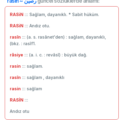
rasin ~ رصین
güncel sözlüklerde anlamı:
RASiN
::: Sağlam, dayanıklı. * Sabit hüküm.
RASiN
::: Andız otu.
rasîn
::: (a. s. rasânet'den) : sağlam, dayanıklı,
(bkz. : rasîf1.
râsiye
::: (a. i. c. : revâsî) : büyük dağ.
rasin
::: sağlam.
rasîn
::: sağlam , dayanıklı
rasin
::: sağlam
RASİN
:::
Andız otu