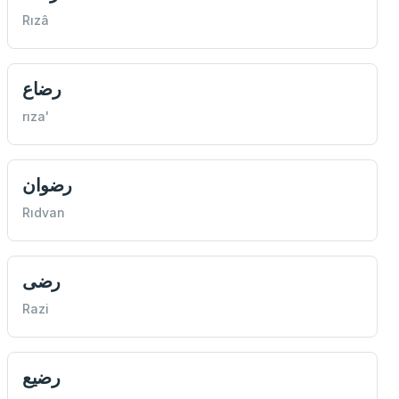
Rızâ
رضاع
rıza'
رضوان
Rıdvan
رضی
Razi
رضیع