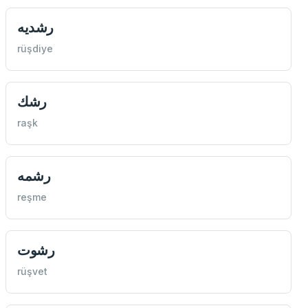
رشديه
rüşdiye
رشك
raşk
رشمه
reşme
رشوت
rüşvet