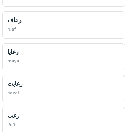
رعاف
ruaf
رعايا
raaya
رعايت
riayet
رعب
Ru'b