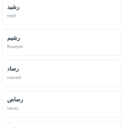
رشيد
reşit
رشيم
Ruşeym
رصاد
rassad
رصاص
rasas