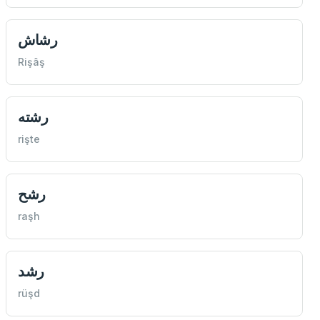
رشاش
Rişâş
رشته
rişte
رشح
raşh
رشد
rüşd