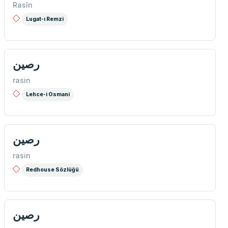
Rasîn
Lugat-ı Remzi
رصين
rasin
Lehce-i Osmani
رصین
rasin
Redhouse Sözlüğü
رصین