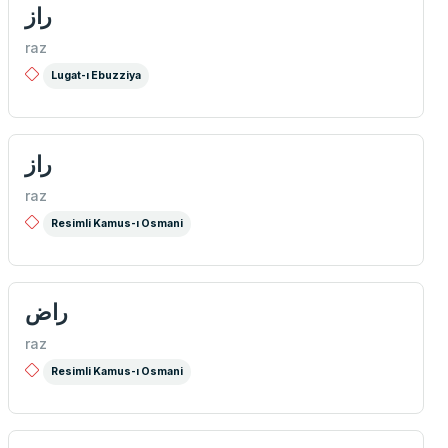
راز
raz
Lugat-ı Ebuzziya
راز
raz
Resimli Kamus-ı Osmani
راض
raz
Resimli Kamus-ı Osmani