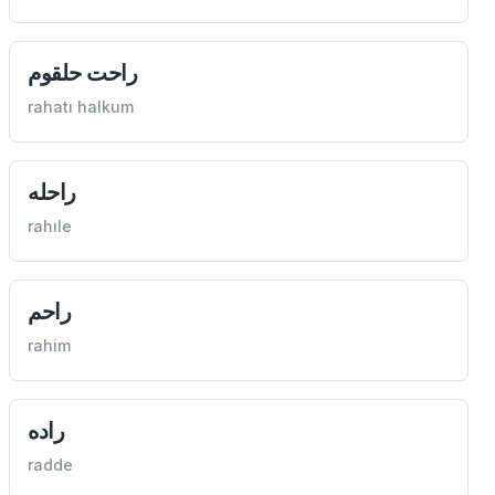
راحت حلقوم
rahatı halkum
راحله
rahıle
راحم
rahim
راده
radde