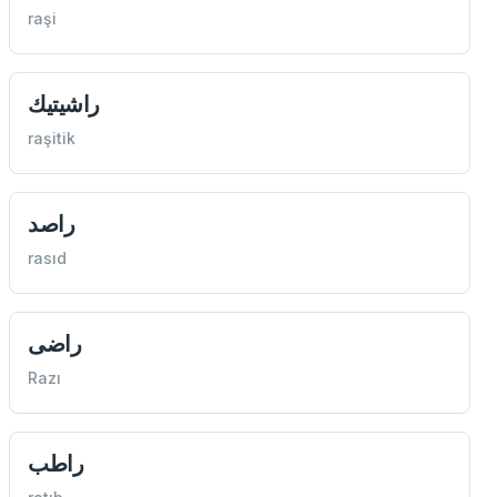
raşi
راشيتيك
raşitik
راصد
rasıd
راضی
Razı
راطب