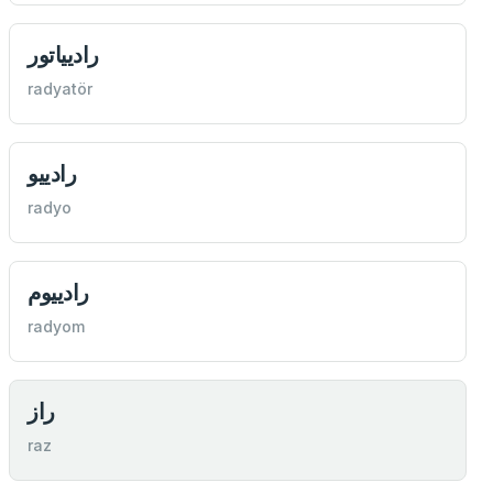
رادییاتور
radyatör
رادییو
radyo
رادییوم
radyom
راز
raz