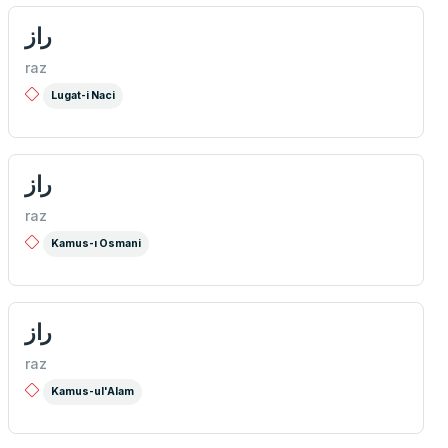
راز
raz
Lugat-i Naci
راز
raz
Kamus-ı Osmani
راز
raz
Kamus-ul'Alam