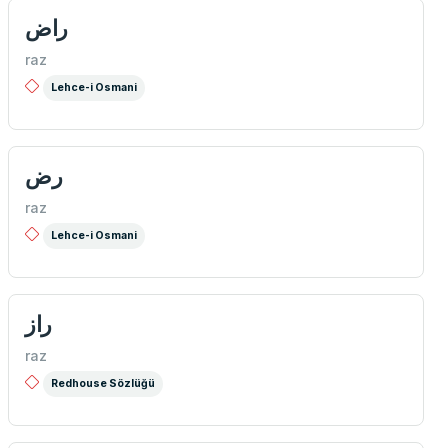
راض
raz
Lehce-i Osmani
رض
raz
Lehce-i Osmani
راز
raz
Redhouse Sözlüğü