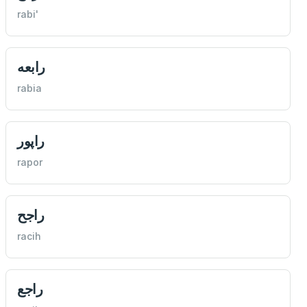
rabi'
رابعه
rabia
راپور
rapor
راجح
racih
راجع