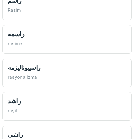
راسم
Rasim
راسمه
rasime
راسييوناليزمه
rasyonalizma
راشد
raşit
راشی