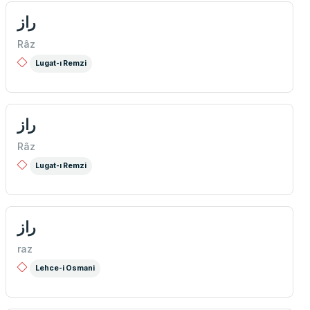
راز
Râz
Lugat-ı Remzi
راز
Râz
Lugat-ı Remzi
راز
raz
Lehce-i Osmani