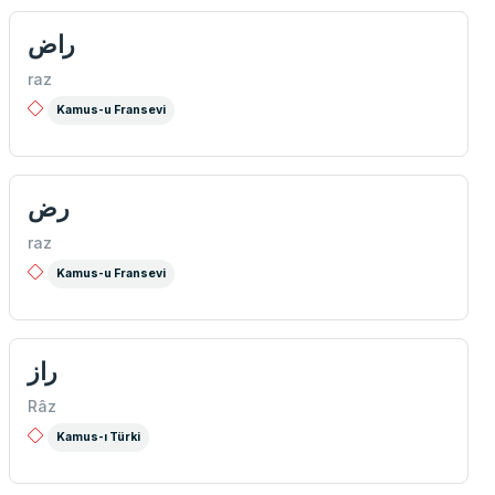
راض
raz
Kamus-u Fransevi
رض
raz
Kamus-u Fransevi
راز
Râz
Kamus-ı Türki