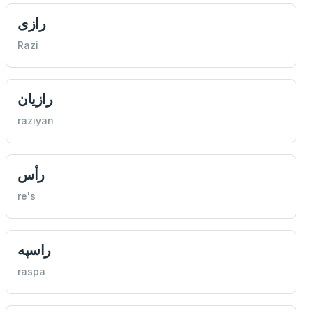
رازی
Razi
رازيان
raziyan
رأس
re's
راسپه
raspa