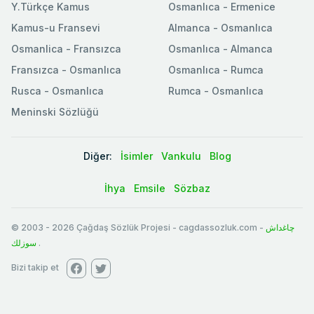
Y.Türkçe Kamus
Osmanlıca - Ermenice
Kamus-u Fransevi
Almanca - Osmanlıca
Osmanlica - Fransızca
Osmanlıca - Almanca
Fransızca - Osmanlıca
Osmanlıca - Rumca
Rusca - Osmanlıca
Rumca - Osmanlıca
Meninski Sözlüğü
Diğer:
İsimler
Vankulu
Blog
İhya
Emsile
Sözbaz
© 2003
-
2026
Çağdaş Sözlük Projesi - cagdassozluk.com -
چاغداش
سوزلك
.
Bizi takip et