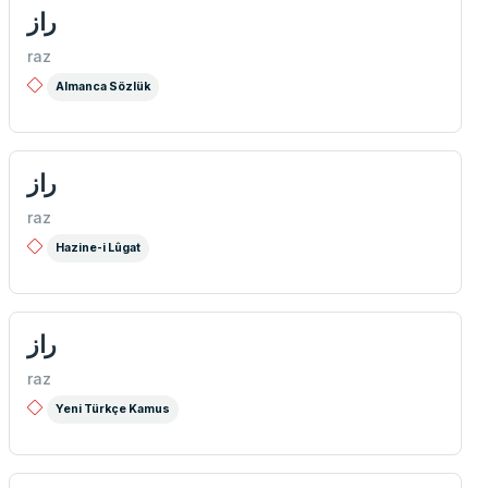
راز
raz
Almanca Sözlük
راز
raz
Hazine-i Lûgat
راز
raz
Yeni Türkçe Kamus