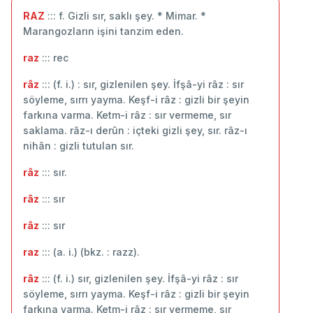
RAZ
::: f. Gizli sır, saklı şey. * Mimar. *
Marangozların işini tanzim eden.
raz
::: rec
râz
::: (f. i.) : sır, gizlenilen şey. İfşâ-yi râz : sır
söyleme, sırrı yayma. Keşf-i râz : gizli bir şeyin
farkına varma. Ketm-i râz : sır vermeme, sır
saklama. râz-ı derûn : içteki gizli şey, sır. râz-ı
nihân : gizli tutulan sır.
râz
::: sır.
râz
::: sır
râz
::: ‬sır
raz
::: (a. i.) (bkz. : razz).
râz
::: (f. i.) sır, gizlenilen şey. İfşâ-yi râz : sır
söyleme, sırrı yayma. Keşf-i râz : gizli bir şeyin
farkına varma. Ketm-i râz : sır vermeme, sır