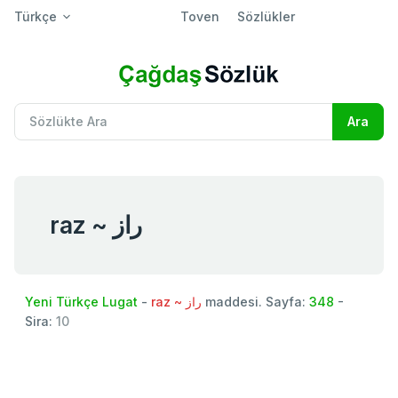
Türkçe
Toven
Sözlükler
raz ~ راز
Yeni Türkçe Lugat
-
raz ~ راز
maddesi. Sayfa:
348
-
Sira:
10