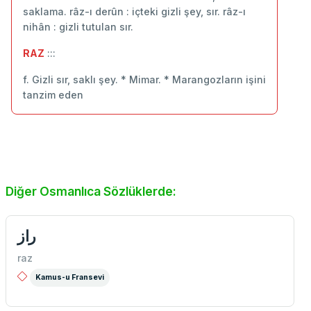
saklama. râz-ı derûn : içteki gizli şey, sır. râz-ı
nihân : gizli tutulan sır.
RAZ
:::
f. Gizli sır, saklı şey. * Mimar. * Marangozların işini
tanzim eden
Diğer Osmanlıca Sözlüklerde:
راز
raz
Kamus-u Fransevi