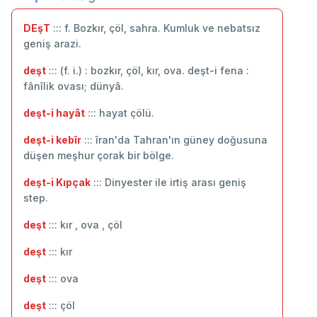
DEşT
::: f. Bozkır, çöl, sahra. Kumluk ve nebatsız
geniş arazi.
deşt
::: (f. i.) : bozkır, çöl, kır, ova. deşt-i fena :
fânîlik ovası; dünyâ.
deşt-i hayât
::: hayat çölü.
deşt-i kebîr
::: îran'da Tahran'ın güney doğusuna
düşen meşhur çorak bir bölge.
deşt-i Kıpçak
::: Dinyester ile irtiş arası geniş
step.
deşt
::: kır , ova , çöl
deşt
::: ‬kır
deşt
::: ova
deşt
::: çöl