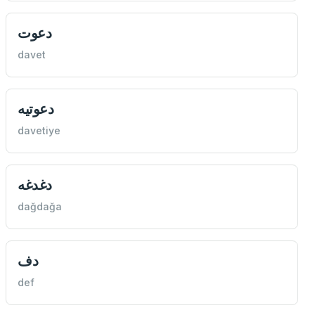
دعوت
davet
دعوتيه
davetiye
دغدغه
dağdağa
دف
def