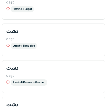
deşt
Hazine-i Lûgat
دشت
deşt
Lugat-ı Ebuzziya
دشت
deşt
Resimli Kamus-ı Osmani
دشت