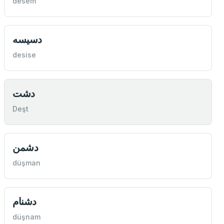
desem
دسيسه
desise
دشت
Deşt
دشمن
düşman
دشنام
düşnam