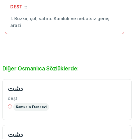
DEŞT
:::
f. Bozkır, çöl, sahra. Kumluk ve nebatsız geniş
arazi
Diğer Osmanlıca Sözlüklerde:
دشت
deşt
Kamus-u Fransevi
دشت