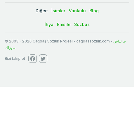
Diğer:
İsimler
Vankulu
Blog
İhya
Emsile
Sözbaz
© 2003
-
2026
Çağdaş Sözlük Projesi - cagdassozluk.com -
چاغداش
سوزلك
.
Bizi takip et