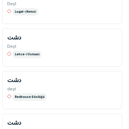
Deşt
Lugat-ı Remzi
دشت
Deşt
Lehce-i Osmani
دشت
deşt
Redhouse Sözlüğü
دشت