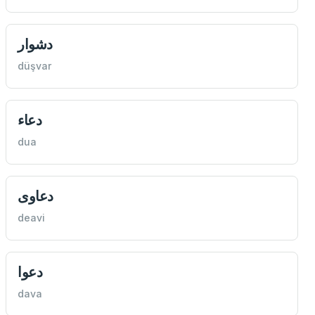
دشوار
düşvar
دعاء
dua
دعاوی
deavi
دعوا
dava