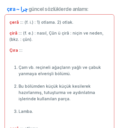
çıra ~ چرا
güncel sözlüklerde anlamı:
çerâ
::: (f. i.) : 1) otlama. 2) otlak.
çirâ
::: (f. e.) : nasıl, Çûn ü çirâ : niçin ve neden,
(bkz. : çûn).
Çıra
:::
Çam vb. reçineli ağaçların yağlı ve çabuk
yanmaya elverişli bölümü.
Bu bölümden küçük küçük kesilerek
hazırlanmış, tutuşturma ve aydınlatma
işlerinde kullanılan parça.
Lamba.