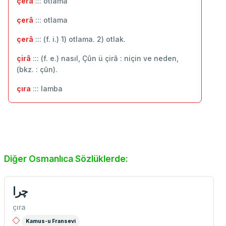
çerâ
::: otlama
çerâ
::: ‬otlama
çerâ
::: (f. i.) 1) otlama. 2) otlak.
çirâ
::: (f. e.) nasıl, Çûn ü çirâ : niçin ve neden,
(bkz. : çûn).
çıra
::: lamba
Diğer Osmanlıca Sözlüklerde:
چرا
çıra
Kamus-u Fransevi