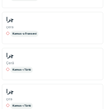
چرا
çera
Kamus-u Fransevi
چرا
Çerâ
Kamus-ı Türki
چرا
çıra
Kamus-ı Türki