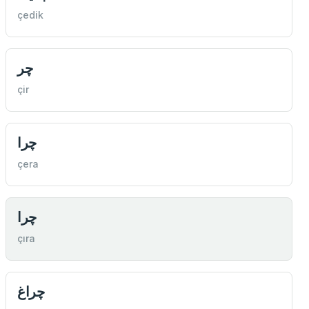
çedik
چر
çir
چرا
çera
چرا
çıra
چراغ