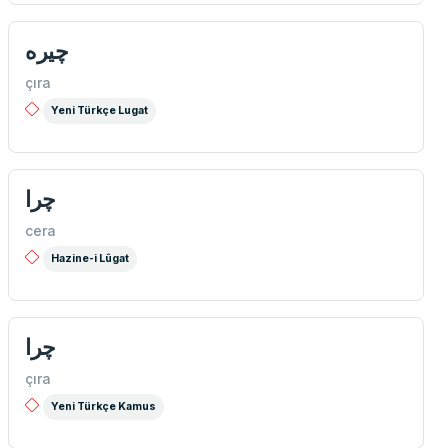
چيره
çıra
Yeni Türkçe Lugat
چرا
cera
Hazine-i Lûgat
چرا
çıra
Yeni Türkçe Kamus