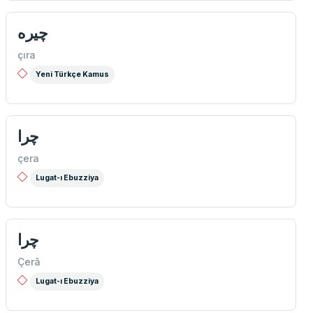
چيره
çıra
Yeni Türkçe Kamus
چرا
çera
Lugat-ı Ebuzziya
چرا
Çerâ
Lugat-ı Ebuzziya