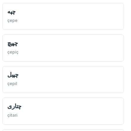
چپه
çepe
چپيچ
çepiç
چپيل
çepil
چتاری
çitari