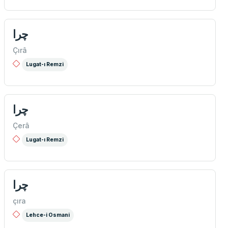
چرا
Çırâ
Lugat-ı Remzi
چرا
Çerâ
Lugat-ı Remzi
چرا
çıra
Lehce-i Osmani