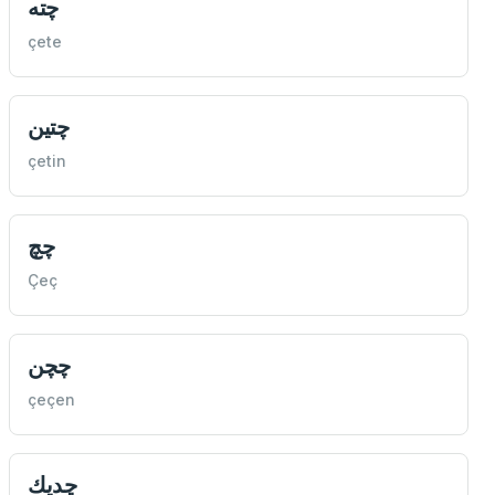
چته
çete
چتين
çetin
چچ
Çeç
چچن
çeçen
چديك