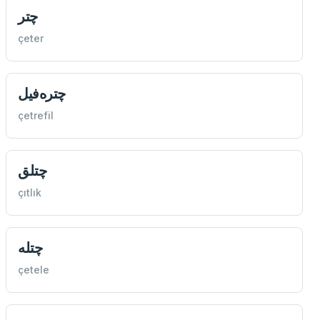
چتر
çeter
چتره‌فيل
çetrefil
چتلق
çıtlık
چتله
çetele