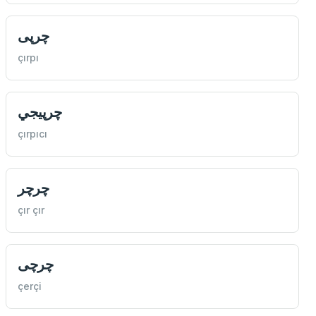
چرپی
çırpı
چرپيجي
çırpıcı
چرچر
çır çır
چرچی
çerçi