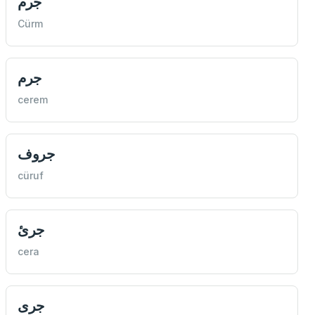
جرم
Cürm
جرم
cerem
جروف
cüruf
جرئ
cera
جری