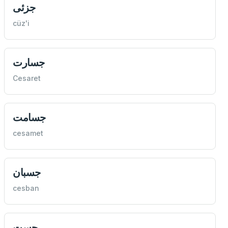
جزئی
cüz'i
جسارت
Cesaret
جسامت
cesamet
جسبان
cesban
جست