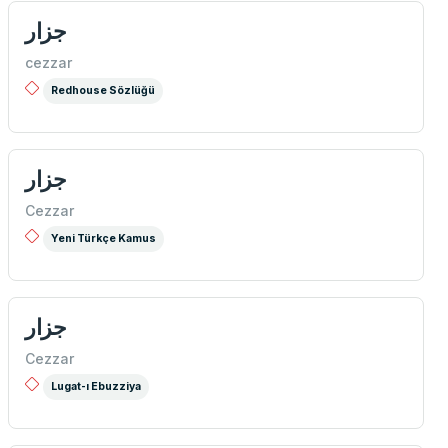
جزار
cezzar
Redhouse Sözlüğü
جزار
Cezzar
Yeni Türkçe Kamus
جزار
Cezzar
Lugat-ı Ebuzziya