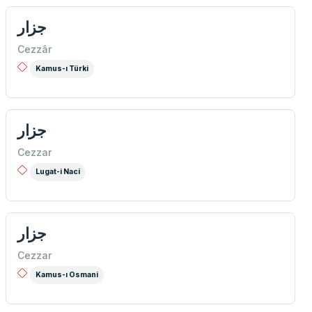
جزار
Cezzâr
Kamus-ı Türki
جزار
Cezzar
Lugat-i Naci
جزار
Cezzar
Kamus-ı Osmani