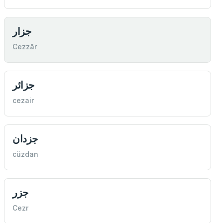
جزار
Cezzâr
جزائر
cezair
جزدان
cüzdan
جزر
Cezr