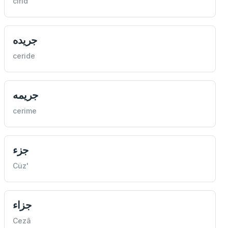
cirid
جریده
ceride
جریمه
cerime
جزء
Cüz'
جزاء
Cezâ