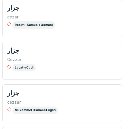
جزار
cezar
Resimli Kamus-ı Osmani
جزار
Cezzar
Lugat-ı Cudi
جزار
cezzar
Mükemmel Osmanlı Lugatı