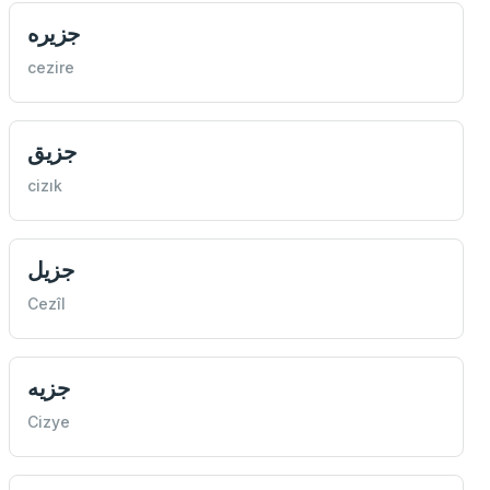
جزیره
cezire
جزیق
cizık
جزیل
Cezîl
جزيه
Cizye