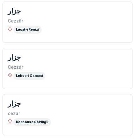
جزار
Cezzâr
Lugat-ı Remzi
جزار
Cezzar
Lehce-i Osmani
جزار
cezar
Redhouse Sözlüğü