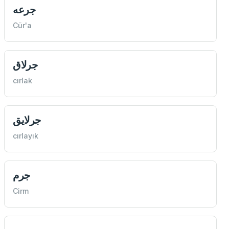
جرعه
Cür'a
جرلاق
cırlak
جرلایق
cırlayık
جرم
Cirm