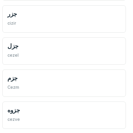
جزر
cizir
جزل
cezel
جزم
Cezm
جزوه
cezve