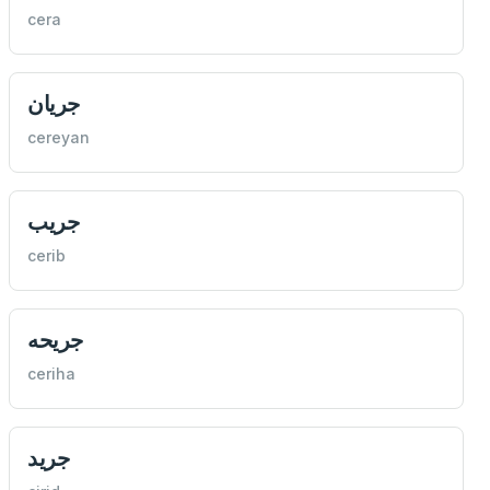
cera
جريان
cereyan
جریب
cerib
جریحه
ceriha
جرید