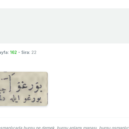
ayfa:
162
- Sira:
22
osmanlıcada burgu ne demek, burgu anlamı manası, burgu osmanlıca