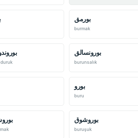
بورمق
ب
burmak
بورونسالق
بوروند
nduruk
burunsalık
بورو
buru
بوروشوق
بورو
şmak
buruşuk