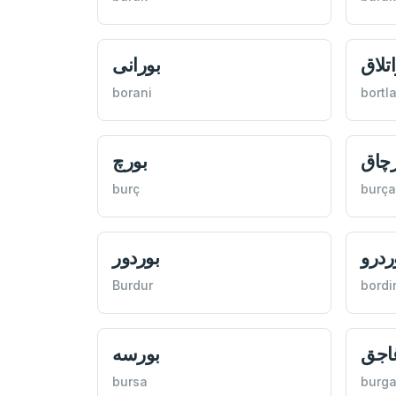
تلاق
بورانی
borani
bortl
رچاق
بورچ
burç
burça
ردرو
بوردور
Burdur
bordi
اجق
بورسه
bursa
burga