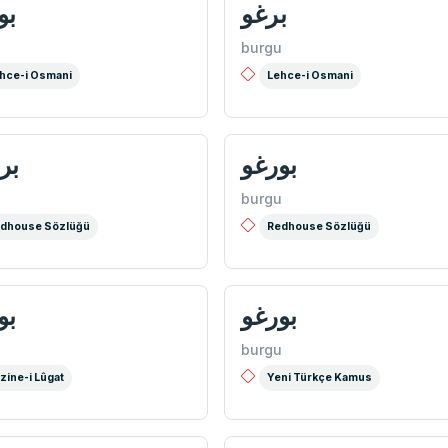
برغو
بو
u
burgu
hce-i Osmani
Lehce-i Osmani
بورغو
بر
u
burgu
dhouse Sözlüğü
Redhouse Sözlüğü
بورغو
بو
u
burgu
zine-i Lûgat
Yeni Türkçe Kamus