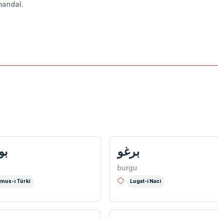
mandal.
برغو
بو
u
burgu
mus-ı Türki
Lugat-i Naci