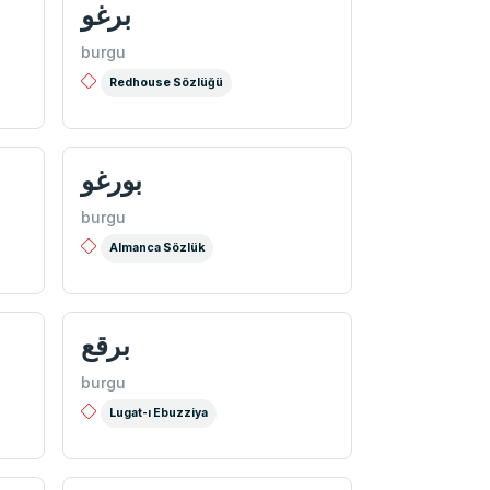
برغو
burgu
Redhouse Sözlüğü
بورغو
burgu
Almanca Sözlük
برقع
burgu
Lugat-ı Ebuzziya