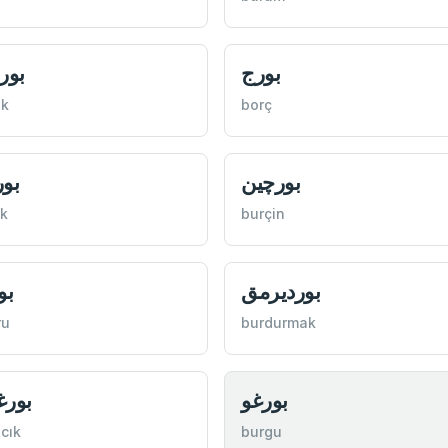
بورج
بورا
ak
borç
بورچين
بو
k
burçin
بوردیرمق
بو
ru
burdurmak
بورغو
بورغ
cık
burgu