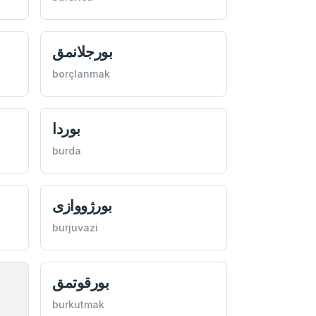
بورجلانمق
borçlanmak
بوردا
burda
بورژووازی
burjuvazi
بورقوتمق
burkutmak