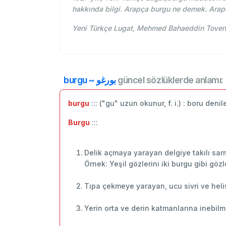
hakkında bilgi. Arapça burgu ne demek. Arap
burgu ~ بورغو
güncel sözlüklerde anlamı:
burgu
::: ("gu" uzun okunur, f. i.) : boru denil
Burgu
:::
Delik açmaya yarayan delgiye takılı sarma
Örnek: Yeşil gözlerini iki burgu gibi gözl
Tıpa çekmeye yarayan, ucu sivri ve helis
Yerin orta ve derin katmanlarına inebilm