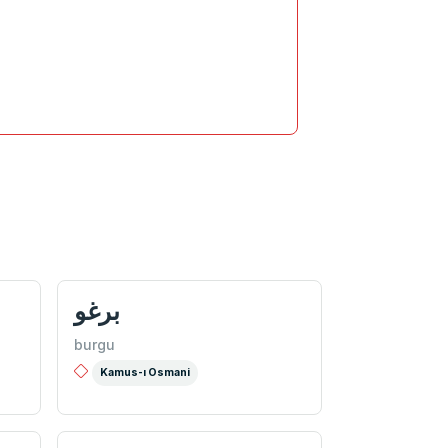
برغو
burgu
Kamus-ı Osmani