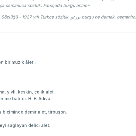
ça osmanlıca sözlük. Farsçada burgu anlamı
Yeni Türkçe Lugat, Mehmed Bahaeddin Toven Sözlüğü - 1927 yılı Türkçe 
en bir müzik âleti.
, yivli, keskin, çelik alet
erime batırdı. H. E. Adıvar
 biçiminde demir alet, tirbuşon.
eyi sağlayan delici alet.