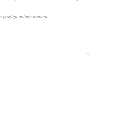
sözlük, بورغو burgu ne demek. osmanlıca yazılışı anlamı manası..