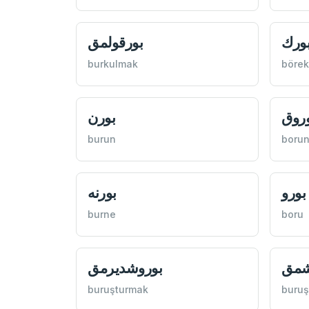
ورك
بورقولمق
burkulmak
börek
وروق
بورن
burun
boru
بورو
بورنه
burne
boru
شمق
بوروشدیرمق
buruşturmak
buru