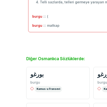
Telli sazlarda, telleri germeye yarayan 
burgu
::: (
burgu
::: matkap
Diğer Osmanlıca Sözlüklerde:
رغو
بورغو
burgu
burg
Kamus-u Fransevi
Ka