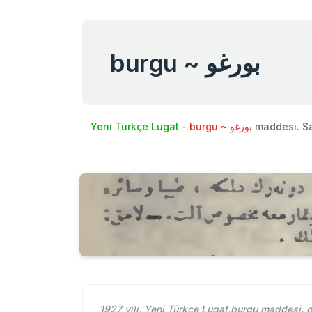
burgu ~ بورغو
Yeni Türkçe Lugat
-
burgu ~ بورغو
maddesi. S
1927 yılı, Yeni Türkçe Lugat,burgu maddesi. 