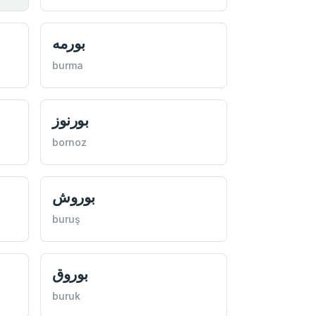
بورمه
burma
بورنوز
bornoz
بوروش
buruş
بوروق
buruk