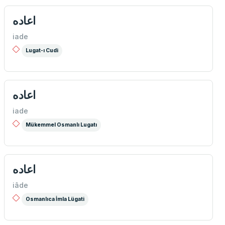
اعاده
iade
Lugat-ı Cudi
اعاده
iade
Mükemmel Osmanlı Lugatı
اعاده
iâde
Osmanlıca İmla Lügati