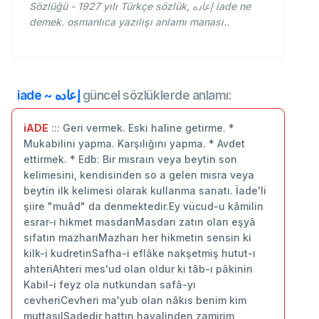
Sözlüğü - 1927 yılı Türkçe sözlük, إعاده iade ne
demek. osmanlıca yazılışı anlamı manası..
iade ~ إعاده
güncel sözlüklerde anlamı:
iADE
::: Geri vermek. Eski haline getirme. *
Mukabilini yapma. Karşılığını yapma. * Avdet
ettirmek. * Edb: Bir mısraın veya beytin son
kelimesini, kendisinden so a gelen mısra veya
beytin ilk kelimesi olarak kullanma sanatı. İade'li
şiire "muâd" da denmektedir.Ey vücud-u kâmilin
esrar-ı hikmet masdarıMasdarı zatın olan eşyâ
sıfatın mazharıMazharı her hikmetin sensin ki
kilk-i kudretinSafha-i eflâke nakşetmiş hutut-ı
ahteriAhteri mes'ud olan oldur ki tâb-ı pâkinin
Kabil-i feyz ola nutkundan safâ-yı
cevheriCevheri ma'yub olan nâkıs benim kim
muttasılSadedir hattın hayalinden zamirim