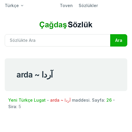
Türkçe
Toven
Sözlükler
arda ~ آردا
Yeni Türkçe Lugat
-
arda ~ آردا
maddesi. Sayfa:
26
-
Sira:
5