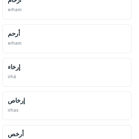
erham
أرحم
erham
إرخاء
irhâ
إرخاص
irhas
أرخص