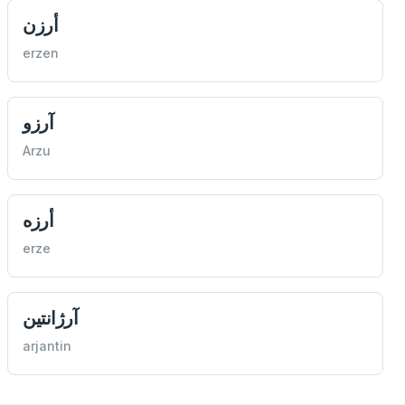
أرزن
erzen
آرزو
Arzu
أرزه
erze
آرژانتین
arjantin