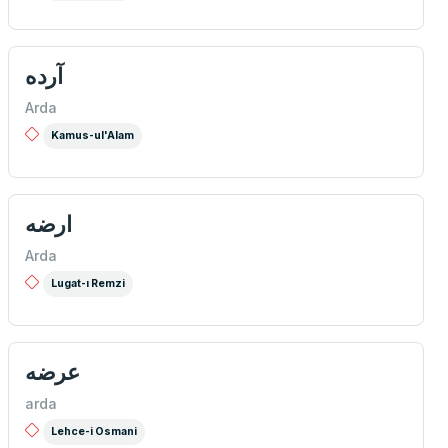
آرده
Arda
Kamus-ul'Alam
ارضه
Arda
Lugat-ı Remzi
عرضه
arda
Lehce-i Osmani