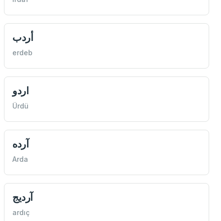
أردب
erdeb
اردو
Ürdü
آرده
Arda
آرديج
ardıç