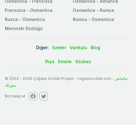
Osmanlica - Fransızca
Osmanlıca - Almanca
Fransızca - Osmanlıca
Osmanlıca - Rumca
Rusca - Osmanlıca
Rumca - Osmanlıca
Meninski Sözlüğü
Diğer:
İsimler
Vankulu
Blog
İhya
Emsile
Sözbaz
© 2003
-
2026
Çağdaş Sözlük Projesi - cagdassozluk.com -
چاغداش
سوزلك
.
Bizi takip et