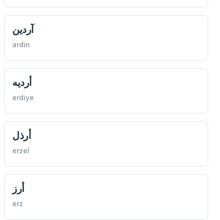
آردين
ardin
أرديه
erdiye
أرذل
erzel
أرز
erz