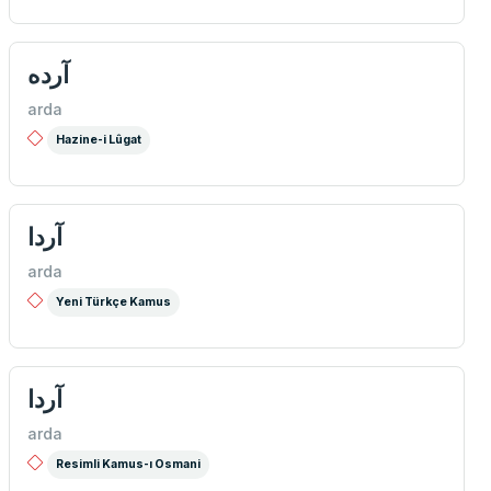
آرده
arda
Hazine-i Lûgat
آردا
arda
Yeni Türkçe Kamus
آردا
arda
Resimli Kamus-ı Osmani