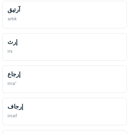
آرتیق
artık
إرث
irs
إرجاع
irca'
إرجاف
ircaf