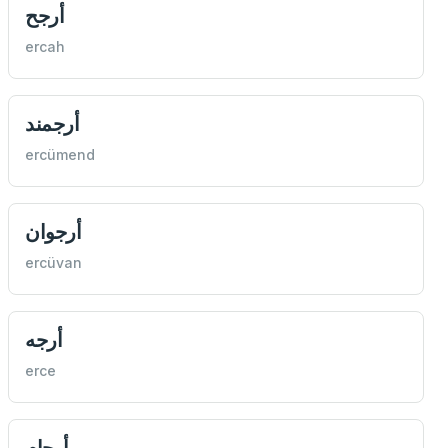
أرجح
ercah
أرجمند
ercümend
أرجوان
ercüvan
أرجه
erce
أرحام