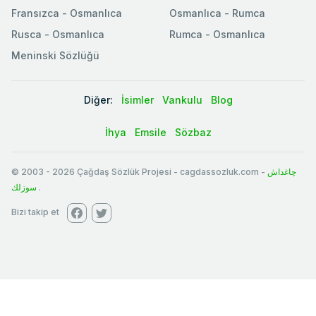
Fransızca - Osmanlıca
Osmanlıca - Rumca
Rusca - Osmanlıca
Rumca - Osmanlıca
Meninski Sözlüğü
Diğer:
İsimler
Vankulu
Blog
İhya
Emsile
Sözbaz
© 2003
-
2026
Çağdaş Sözlük Projesi - cagdassozluk.com -
چاغداش
سوزلك
.
Bizi takip et