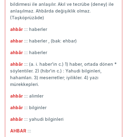
bildirmesi ile anlaşılır. Akıl ve tecrübe (deney) ile
anlaşılmaz. Ahbârda değişiklik olmaz.
(Taşköprüzâde)
ahbâr
::: haberler
ahbar
::: haberler , (bak: ehbar)
ahbâr
::: ‬haberler
ahbâr
::: (a. i. haber'in c.) 1) haber, ortada dönen *
söylentiler. 2) (hibr'in c.) : Yahudi bilginleri,
hahamları. 3) meserretler; iyilikler. 4) yazı
mürekkepleri.
ahbâr
::: alimler
ahbâr
::: bilginler
ahbâr
::: yahudi bilginleri
AHBAR
:::