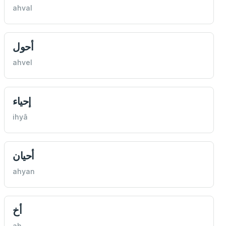
ahval
أحول
ahvel
إحياء
ihyâ
أحيان
ahyan
أخ
ah