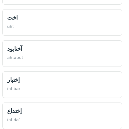
اخت
üht
آختاپود
ahtapot
إختبار
ihtibar
إختداع
ihtida'