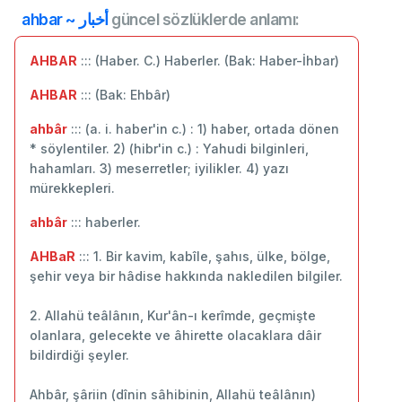
ahbar ~ أخبار
güncel sözlüklerde anlamı:
AHBAR
::: (Haber. C.) Haberler. (Bak: Haber-İhbar)
AHBAR
::: (Bak: Ehbâr)
ahbâr
::: (a. i. haber'in c.) : 1) haber, ortada dönen
* söylentiler. 2) (hibr'in c.) : Yahudi bilginleri,
hahamları. 3) meserretler; iyilikler. 4) yazı
mürekkepleri.
ahbâr
::: haberler.
AHBaR
::: 1. Bir kavim, kabîle, şahıs, ülke, bölge,
şehir veya bir hâdise hakkında nakledilen bilgiler.
2. Allahü teâlânın, Kur'ân-ı kerîmde, geçmişte
olanlara, gelecekte ve âhirette olacaklara dâir
bildirdiği şeyler.
Ahbâr, şâriin (dînin sâhibinin, Allahü teâlânın)