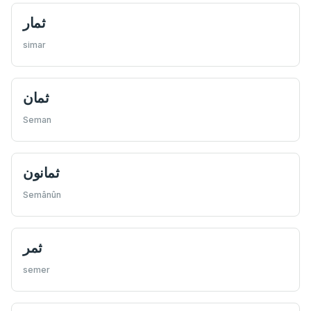
ثمار
simar
ثمان
Seman
ثمانون
Semânûn
ثمر
semer