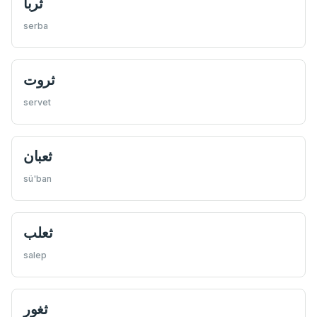
ثربا
serba
ثروت
servet
ثعبان
sü'ban
ثعلب
salep
ثغور