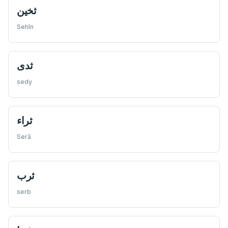
ثخین
Sehîn
ثدی
sedy
ثراء
Serâ
ثرب
serb