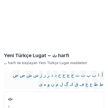
Yeni Türkçe Lugat ~ ث harfi
ث harfi ile başlayan Yeni Türkçe Lugat maddeleri
آ
ا
ب
پ
ت
ث
ج
چ
ح
خ
د
ذ
ر
ز
ژ
س
ش
ص
ض
ط
ظ
ع
غ
ف
ق
ك
گ
ل
م
ن
و
ه
ى
ث
s