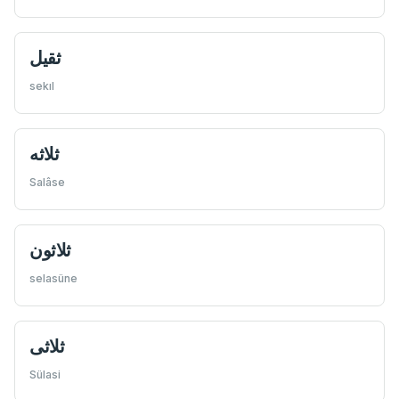
ثقیل
sekıl
ثلاثه
Salâse
ثلاثون
selasüne
ثلاثی
Sülasi