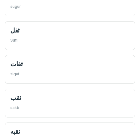
sügur
ثفل
Süfl
ثقات
sigat
ثقب
sakb
ثقبه