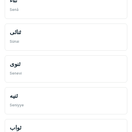
ثناء
Senâ
ثنائی
Sünai
ثنوی
Senevi
ثنيه
Seniyye
ثواب