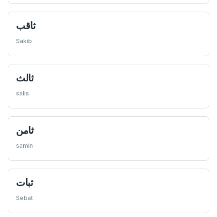
ثاقب
Sakıb
ثالث
salis
ثامن
samin
ثبات
Sebat