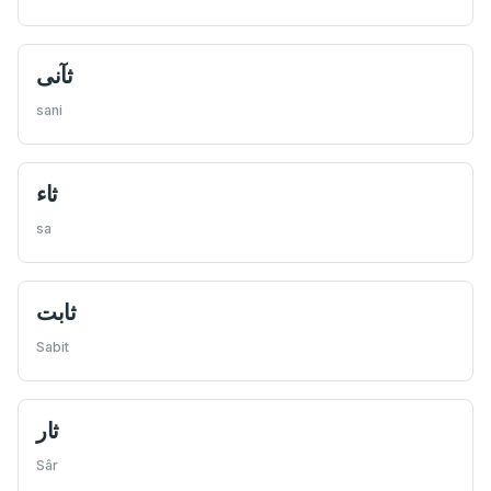
ثآنی
sani
ثاء
sa
ثابت
Sabit
ثار
Sâr