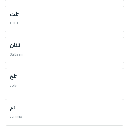
ثلث
sülüs
ثلثان
Sülüsân
ثلج
selc
ثم
sümme