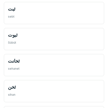
ثبت
sebt
ثبوت
Sübüt
ثخانت
sehanet
ثخن
sihan